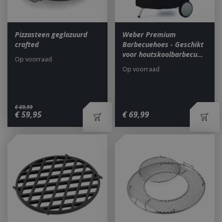
Pizzasteen geglazuurd
Weber Premium
crafted
Barbecuehoes - Geschikt
voor houtskoolbarbecu…
Op voorraad
Op voorraad
€
69
,
99
€
59
,
95
€
69
,
99