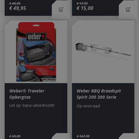
€
49
,
99
€
17
,
99
_gid
1 dag
€
49
,
95
€
15
,
00
Google LLC
.bbqkopen.nl
CookieScriptConsent
1 maan
CookieScript
dage
www.bbqkopen.nl
Weber® Traveler
Weber BBQ Braadspit
Opbergtas
Spirit 200 300 Serie
Let op: bijna uitverkocht!
Op voorraad
€
59
,
99
€
167
,
99
VISITOR_PRIVACY_METADATA
5 maand
YouTube