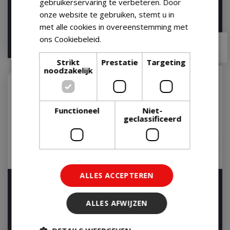
gebruikerservaring te verbeteren. Door
onze website te gebruiken, stemt u in
met alle cookies in overeenstemming met
€
12
,
99
ons Cookiebeleid.
Lees verder
€
399
,
00
€
11
,
00
€
349
,
00
Strikt
Prestatie
Targeting
noodzakelijk
Functioneel
Niet-
geclassificeerd
ALLES ACCEPTEREN
Weber Braadspit
Weber Reinigingsset
Houtskool BBQ Reiniging
Let op: bijna uitverkocht!
Set Houtskoolba…
ALLES AFWIJZEN
Op voorraad