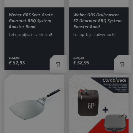
Weber GBS Sear Grate
Weber GBS Grillrooster
Gourmet BBQ System
57 Gourmet BBQ System
Rooster Rond
Rooster Rond
Let op: bijna uitverkocht!
Let op: bijna uitverkocht!
€
64
,
99
€
70
,
99
€
52
,
95
€
58
,
95