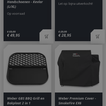
Handschoenen - Kevlar
Let op: bijna uitverkocht!
(L/XL)
Op voorraad
€
59
,
99
€
29
,
99
€
49
,
95
€
28
,
95
Weber GBS BBQ Grill en
Weber Premium Cover -
Bakplaat 2 in 1
SmokeFire EX6