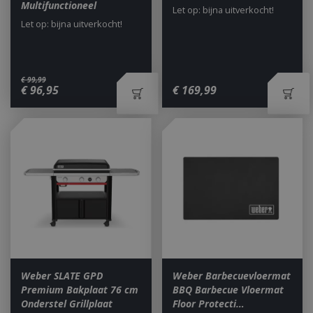
Multifunctioneel
Let op: bijna uitverkocht!
Let op: bijna uitverkocht!
€
99
,
99
€
96
,
95
€
169
,
99
Weber SLATE GPD
Weber Barbecuevloermat
Premium Bakplaat 76 cm
BBQ Barbecue Vloermat
Onderstel Grillplaat
Floor Protecti…