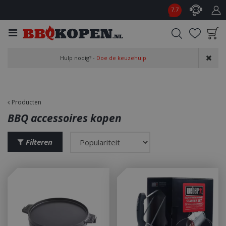
G
7.7
a
n
a
a
Product toegevoegd
r
Hulp nodig? -
Doe de keuzehulp
aan wensenlijst
c
o
n
t
Producten
e
BBQ accessoires kopen
n
t
Filteren