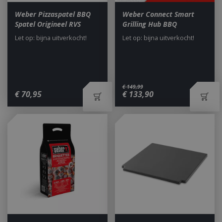
Weber Pizzaspatel BBQ
Weber Connect Smart
Spatel Origineel RVS
Grilling Hub BBQ
Let op: bijna uitverkocht!
Let op: bijna uitverkocht!
€
149
,
99
€
70
,
95
€
133
,
90