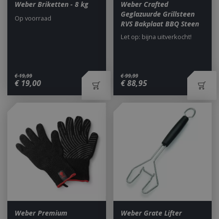
Weber Briketten - 8 kg
Weber Crafted
Geglazuurde Grillsteen
Op voorraad
RVS Bakplaat BBQ Steen
Let op: bijna uitverkocht!
€
19
,
99
€
99
,
99
€
19
,
00
€
88
,
95
Weber Premium
Weber Grate Lifter