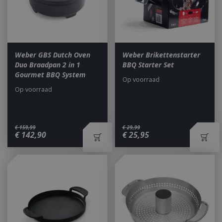
Weber GBS Dutch Oven
Weber Brikettenstarter
Duo Braadpan 2 in 1
BBQ Starter Set
Gourmet BBQ System
Op voorraad
Op voorraad
€
159
,
99
€
29
,
99
€
142
,
90
€
25
,
95