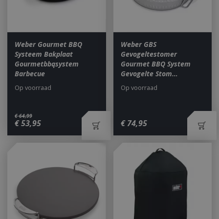
Weber Gourmet BBQ
Weber GBS
Systeem Bakplaat
Gevogeltestomer
Gourmetbbqsystem
Gourmet BBQ System
Barbecue
Gevogelte Stom…
Op voorraad
Op voorraad
€
64
,
99
€
53
,
95
€
74
,
95