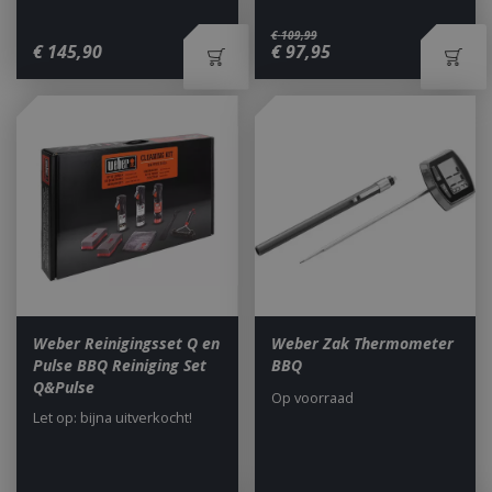
€
109
,
99
_ga
1 jaar
Google LLC
€
145
,
90
€
97
,
95
maan
.bbqkopen.nl
Weber Reinigingsset Q en
Weber Zak Thermometer
Pulse BBQ Reiniging Set
BBQ
Q&Pulse
Op voorraad
Let op: bijna uitverkocht!