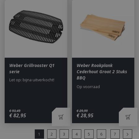
the 
adver
end 
seen 
the s
Weber Grillrooster Q1
Weber Rookplank
serie
Cederhout Groot 2 Stuks
BBQ
Let op: bijna uitverkocht!
Op voorraad
€
93
,
49
€
29
,
99
€
82
,
95
€
28
,
95
1
2
3
4
5
6
7