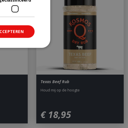
ACCEPTEREN
ficeerd
saanmelding en
Texas Beef Rub
Houd mij op de hoogte
om onderscheid te
 Dit is gunstig
rapporten te
uik van hun
€
18
,
95
ted with Google
a significant update