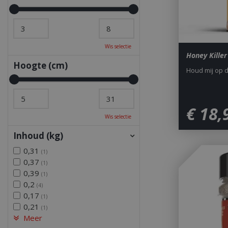
Wis selectie
Honey Kille
Hoogte (cm)
Houd mij op 
€
18
,
Wis selectie
Inhoud (kg)
0,31
(1)
0,37
(1)
0,39
(1)
0,2
(4)
0,17
(1)
0,21
(1)
Meer