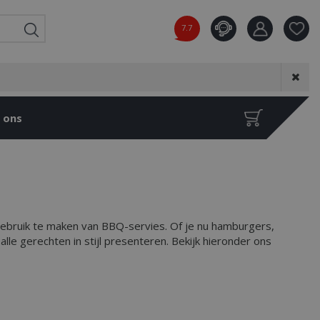
7.7
Product toeg
aan wensenl
 ons
gebruik te maken van BBQ-servies. Of je nu hamburgers,
alle gerechten in stijl presenteren. Bekijk hieronder ons