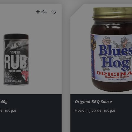
to Google's more commonly u
service. This cookie is used t
users by assigning a randoml
number as a client identifier. 
each page request in a site a
visitor, session and campaign 
analytics reports. By default it
after 2 years, although this i
website owners.
1 dag
This cookie name is asssocia
Google LLC
Universal Analytics. This app
.bbqkopen.nl
cookie and as of Spring 2017 
available from Google. It app
update a unique value for eac
ent
1 maand 2
Deze cookie wordt gebruikt 
CookieScript
dagen
Script.com-service om de c
www.bbqkopen.nl
van bezoekers te onthouden
van Cookie-Script.com is noo
correct te werken.
Y_METADATA
5 maanden 4
Deze cookie wordt gebruikt
YouTube
weken
toestemming van de gebruik
.youtube.com
privacykeuzes voor hun inter
140g
Original BBQ Sauce
op te slaan. Het registreert 
toestemming van de bezoeke
de hoogte
Houd mij op de hoogte
tot verschillende privacybelei
zodat hun voorkeuren worde
in toekomstige sessies.