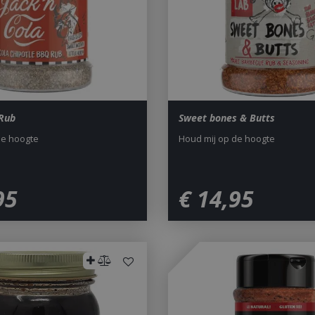
 Rub
Sweet bones & Butts
de hoogte
Houd mij op de hoogte
95
€
14
,
95