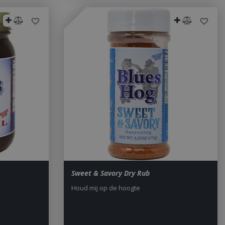
sed analytics
o distinguish unique
y generated
It is included in
nd used to calculate
data for the sites
 is set to expire
s customisable by
ted with Google
ears to be a new
no information is
ears to store and
h page visited.
door de Cookie-
ookievoorkeuren
. De cookie-banner
dzakelijk om
 om de
er en
actie met de site
Sweet & Savory Dry Rub
gegevens over de
r met betrekking
Houd mij op de hoogte
d en instellingen,
n gerespecteerd