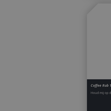
_gid
CookieScriptCons
VISITOR_PRIVAC
Coffee Rub 
Houd mij op 