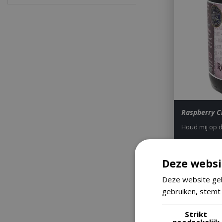
Raspberry C
Houd mij op 
Deze websi
€
16
,
Deze website geb
gebruiken, stemt
Strikt
noodzakelijk