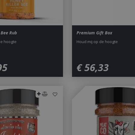
r Bee Rub
Premium Gift Box
de hoogte
Houd mij op de hoogte
95
€
56
,
33