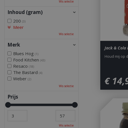
Wis selectie
Inhoud (gram)
200
(3)
Meer
Wis selectie
Merk
Jack & Cola
Blues Hog
(1)
Houd mij op 
Food Kitchen
(43)
Resaco
(18)
The Bastard
(4)
€
14
,
Weber
(2)
Wis selectie
Prijs
Wis selectie