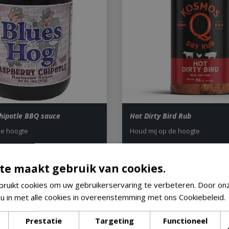
hipotle BBQ sauce
Hot Dirty Bird Rub
de hoogte
Houd mij op de hoogte
te maakt gebruik van cookies.
95
€
18
,
95
ruikt cookies om uw gebruikerservaring te verbeteren. Door on
 u in met alle cookies in overeenstemming met ons Cookiebeleid.
Prestatie
Targeting
Functioneel