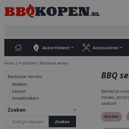
Ga
naar
content
Assortiment
Accessoires
Home
Producten
Barbecue servies
BBQ se
Barbecue servies
Mokken
Sauzen
Bereid je voo
steaks, pizza’
Smaakmakers
aanbod:
Zoeken
Borden