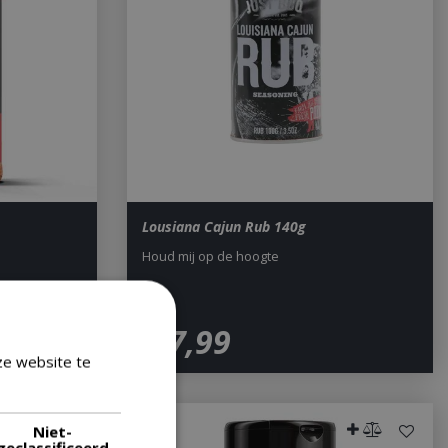
Lousiana Cajun Rub 140g
Houd mij op de hoogte
€
7
,
99
ze website te
Lees verder
Niet-
geclassificeerd