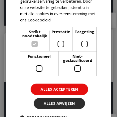
Op voorraad
gebruikerservaring te verbeteren. Door
onze website te gebruiken, stemt u in
met alle cookies in overeenstemming met
€
18
,
99
€
6
,
29
ons Cookiebeleid.
Lees verder
Strikt
Prestatie
Targeting
noodzakelijk
Functioneel
Niet-
geclassificeerd
Red hot chili sauce
Smokey & Sweet Hot
ALLES ACCEPTEREN
Sauce 130g
Let op: bijna uitverkocht!
Let op: bijna uitverkocht!
ALLES AFWIJZEN