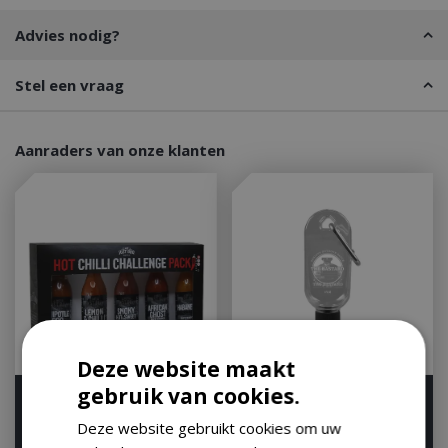
Advies nodig?
Stel een vraag
Aanraders van onze klanten
Deze website maakt
gebruik van cookies.
Giftset chilisauces
The Bastard Key Sauce
Bottle
Let op: bijna uitverkocht!
Deze website gebruikt cookies om uw