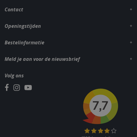
_gid
1 dag
Google LLC
Contact
.bbqkopen.nl
Openingstijden
Bestelinformatie
Meld je aan voor de nieuwsbrief
CookieScriptConsent
1 maan
CookieScript
Volg ons
dage
www.bbqkopen.nl
VISITOR_PRIVACY_METADATA
5 maand
YouTube