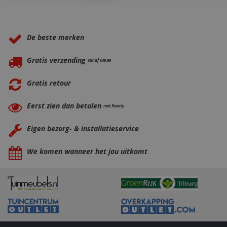
Waarom BBQkopen.nl?
_ga
1 jaar
Google LLC
maan
.bbqkopen.nl
De beste merken
Gratis verzending
vanaf €49,99
Gratis retour
Eerst zien dan betalen
met Riverty
Eigen bezorg- & installatieservice
We komen wanneer het jou uitkomt