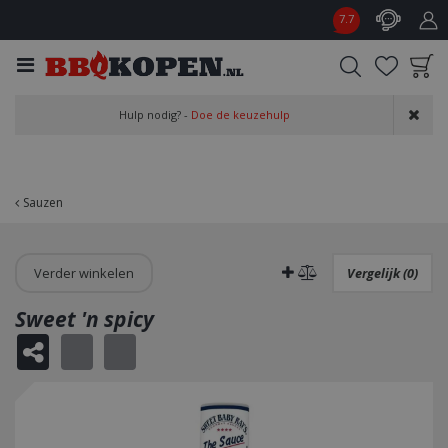
G
7.7
a
n
a
a
Product toegevoegd
r
Hulp nodig? -
Doe de keuzehulp
aan wensenlijst
c
o
n
t
Sauzen
e
n
t
Verder winkelen
Vergelijk (0)
Sweet 'n spicy