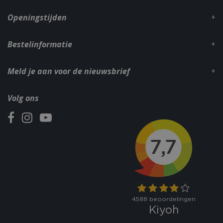
.bbqkopen.nl
Openingstijden
Bestelinformatie
Meld je aan voor de nieuwsbrief
Volg ons
CookieScriptConsent
1 maan
CookieScript
dage
www.bbqkopen.nl
VISITOR_PRIVACY_METADATA
5 maand
YouTube
weke
.youtube.com