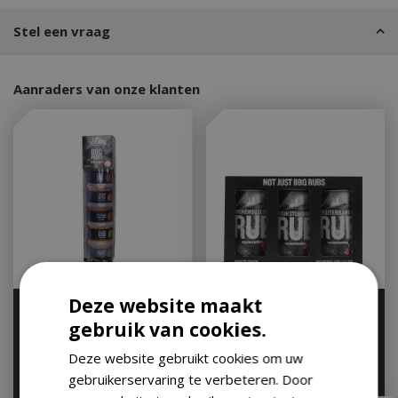
Stel een vraag
Aanraders van onze klanten
Deze website maakt
Rubs giftset
Rub multipack
gebruik van cookies.
Op voorraad
Op voorraad
Deze website gebruikt cookies om uw
gebruikerservaring te verbeteren. Door