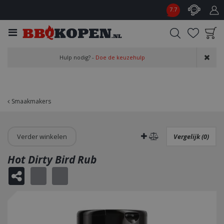
G
7.7
a
n
a
a
Product toegevoegd
r
Hulp nodig? -
Doe de keuzehulp
aan wensenlijst
c
o
n
t
Smaakmakers
e
n
t
Verder winkelen
Vergelijk (0)
Hot Dirty Bird Rub