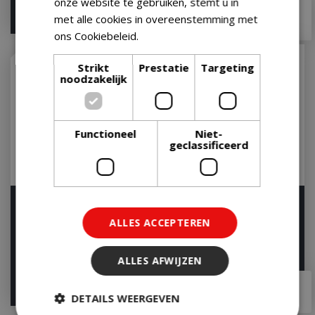
onze website te gebruiken, stemt u in
€
22
,
49
€
19
,
99
met alle cookies in overeenstemming met
ons Cookiebeleid.
Lees verder
Strikt
Prestatie
Targeting
noodzakelijk
Functioneel
Niet-
geclassificeerd
Garlic & Herb Shaker
Chimichurri Rub 130g
270g
ALLES ACCEPTEREN
Op voorraad
Op voorraad
ALLES AFWIJZEN
€
6
,
99
€
7
,
99
DETAILS WEERGEVEN