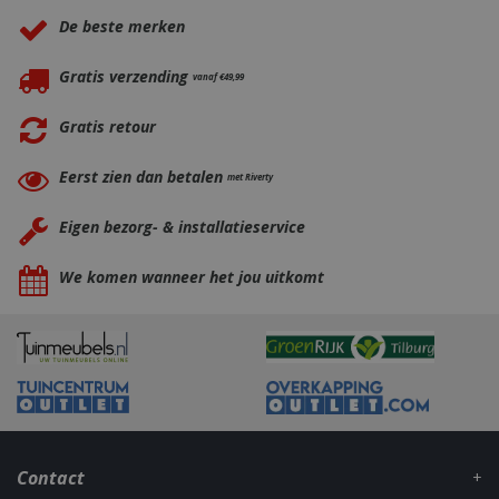
_ga
1 jaar
Google LLC
De beste merken
maan
.bbqkopen.nl
Gratis verzending
vanaf €49,99
Gratis retour
Eerst zien dan betalen
met Riverty
Eigen bezorg- & installatieservice
We komen wanneer het jou uitkomt
Contact
_gid
1 dag
Google LLC