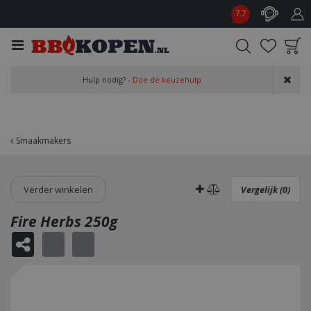
G
7.7
a
n
a
a
Product toegevoegd
r
Hulp nodig? -
Doe de keuzehulp
aan wensenlijst
c
o
n
t
Smaakmakers
e
n
t
Verder winkelen
Vergelijk (0)
Fire Herbs 250g