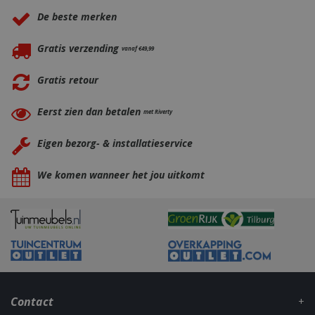
_ga
1 jaar
Google LLC
De beste merken
maan
.bbqkopen.nl
Gratis verzending
vanaf €49,99
Gratis retour
Eerst zien dan betalen
met Riverty
Eigen bezorg- & installatieservice
We komen wanneer het jou uitkomt
Contact
_gid
1 dag
Google LLC