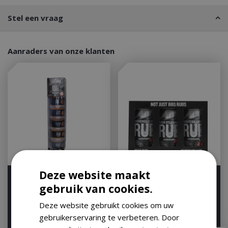
Stel een vraag
Aanraders van onze klanten
Deze website maakt
Rubs giftset
Rub multipack
gebruik van cookies.
Op voorraad
Op voorraad
Deze website gebruikt cookies om uw
gebruikerservaring te verbeteren. Door