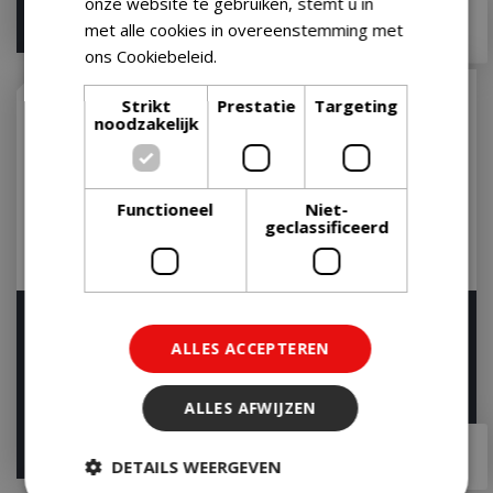
onze website te gebruiken, stemt u in
€
22
,
49
€
19
,
99
met alle cookies in overeenstemming met
ons Cookiebeleid.
Lees verder
Strikt
Prestatie
Targeting
noodzakelijk
Functioneel
Niet-
geclassificeerd
Garlic & Herb Shaker
Chimichurri Rub 130g
270g
ALLES ACCEPTEREN
Op voorraad
Op voorraad
ALLES AFWIJZEN
€
6
,
99
€
7
,
99
DETAILS WEERGEVEN