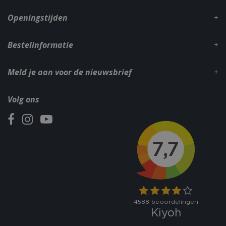
.bbqkopen.nl
Openingstijden
Bestelinformatie
Meld je aan voor de nieuwsbrief
Volg ons
CookieScriptConsent
1 maan
CookieScript
dage
www.bbqkopen.nl
VISITOR_PRIVACY_METADATA
5 maand
YouTube
weke
.youtube.com