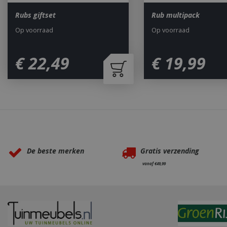
Rubs giftset
Rub multipack
_ga
Op voorraad
Op voorraad
€
22
,
49
€
19
,
99
_gid
Waarom BBQkopen.nl?
De beste merken
Gratis verzending
CookieScriptCons
vanaf €49,99
VISITOR_PRIVAC