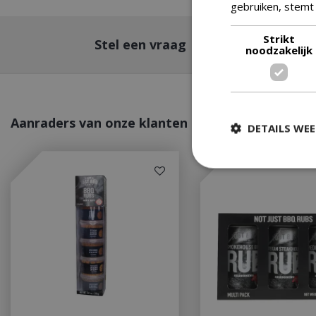
gebruiken, stemt
Strikt
Stel een vraag
noodzakelijk
Aanraders van onze klanten
DETAILS WE
Strikt
Strikt noodzakelijke
accountbeheer. De w
Naam
__cf_bm