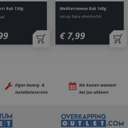
uik van hun
rri Rub 130g
Mediterranean Rub 140g
ted with Google
Let op: bijna uitverkocht!
aad
a significant update
sed analytics
o distinguish unique
y generated
99
€
7
,
99
It is included in
nd used to calculate
data for the sites
 is set to expire
s customisable by
ted with Google
ears to be a new
no information is
ears to store and
h page visited.
Eigen bezorg- &
We komen wanneer
door de Cookie-
ookievoorkeuren
installatieservice
het jou uitkomt
. De cookie-banner
dzakelijk om
 om de
er en
actie met de site
gegevens over de
r met betrekking