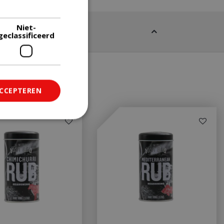
Lees verder
Niet-
geclassificeerd
ACCEPTEREN
ficeerd
saanmelding en
om onderscheid te
 Dit is gunstig
rapporten te