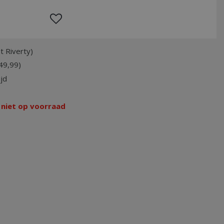
t Riverty)
49,99)
jd
 niet op voorraad