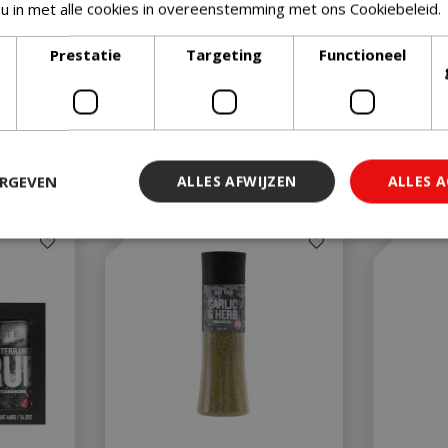
 u in met alle cookies in overeenstemming met ons Cookiebeleid.
Prestatie
Targeting
Functioneel
ERGEVEN
ALLES AFWIJZEN
ALLES 
 noodzakelijk
Prestatie
Targeting
Functioneel
Niet-geclassi
 cookies maken de kernfunctionaliteiten van de website mogelijk, zoals gebruiker
ebsite kan niet goed worden gebruikt zonder de strikt noodzakelijke cookies.
Aanbieder
/
Vervaldatum
Omschrijving
Domein
29 minuten 59
Deze cookie wordt gebruikt 
Cloudflare Inc.
seconden
maken tussen mensen en bots.
.db.sleak.chat
voor de website, om geldige 