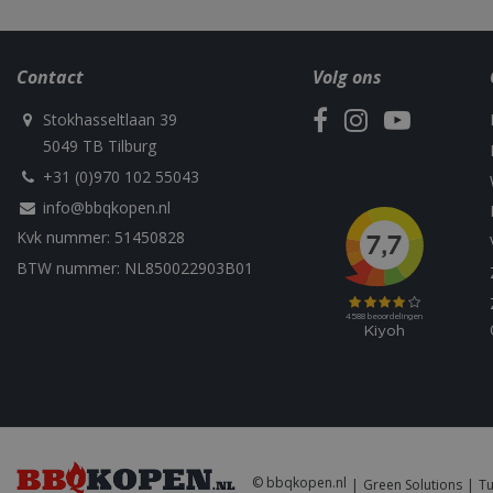
Contact
Volg ons
Stokhasseltlaan 39
Naam
Naam
Naam
5049 TB Tilburg
Naam
sleakChatId_4f84
c885-4f83-9ea7-
Test
__Host-
+31 (0)970 102 55043
e52aaa62aa9f
performance
GCSESSID
Targetting
info@bbqkopen.nl
__Secure-
_gat_UA-
_clck
ROLLOUT_TOKEN
75292639-1
Kvk nummer: 51450828
BTW nummer: NL850022903B01
_clsk
elfsight_viewed_r
_ga_M5FLK9N03R
VISITOR_INFO1_LI
_gcl_au
_cfuvid
© bbqkopen.nl
Green Solutions
Tu
_fbp