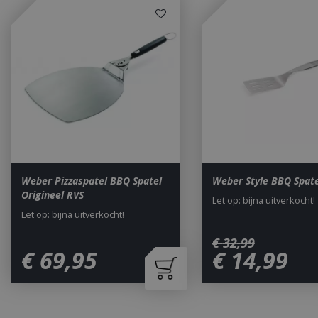
accountbeheer. De w
Naam
__cf_bm
_ga
Weber Pizzaspatel BBQ Spatel
Weber Style BBQ Spate
Origineel RVS
Let op: bijna uitverkocht!
Let op: bijna uitverkocht!
_gid
€
32
,
99
€
69
,
95
€
14
,
99
CookieScriptCons