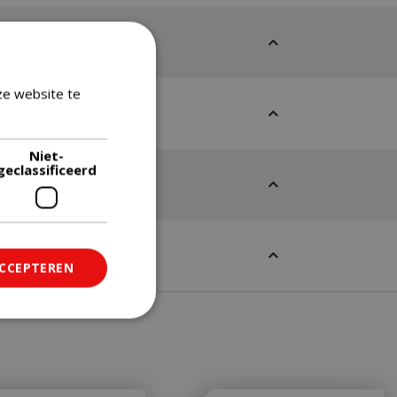
ze website te
Lees verder
Niet-
geclassificeerd
ACCEPTEREN
ficeerd
saanmelding en