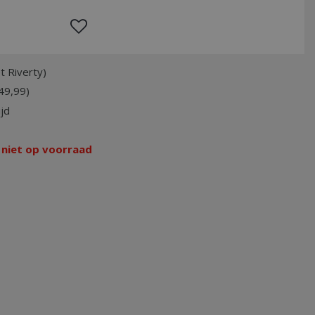
t Riverty)
49,99)
jd
 niet op voorraad