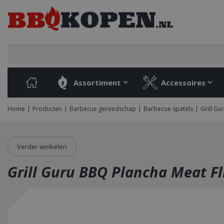
Ga
naar
content
Assortiment
Accessoires
Home
Producten
Barbecue gereedschap
Barbecue spatels
Grill Gu
Verder winkelen
Grill Guru BBQ Plancha Meat Fl