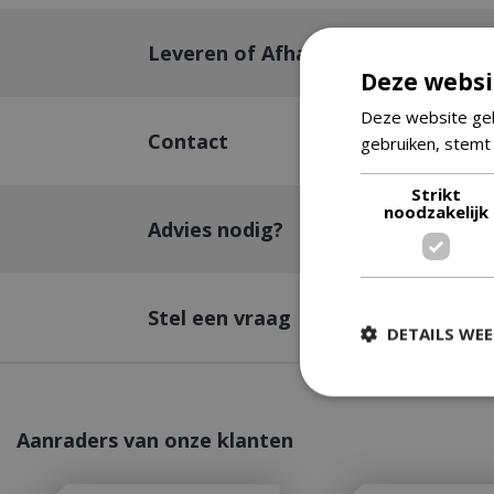
Leveren of Afhalen
Deze websi
Deze website geb
Contact
gebruiken, stemt
Strikt
noodzakelijk
Advies nodig?
Stel een vraag
DETAILS WE
Aanraders van onze klanten
Strikt
Strikt noodzakelijke