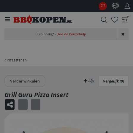
G
7.7
a
n
a
a
Product toegevoegd
r
Hulp nodig? -
Doe de keuzehulp
aan wensenlijst
c
o
n
t
Pizzastenen
e
n
t
Verder winkelen
Vergelijk (0)
Grill Guru Pizza Insert