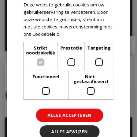
Deze website gebruikt cookies om uw
Pizzasteen geglazuurd
Pizza Stone (Classic
gebruikerservaring te verbeteren. Door
crafted
Models)
onze website te gebruiken, stemt u in
Op voorraad
Op voorraad
met alle cookies in overeenstemming met
ons Cookiebeleid.
Lees verder
€
69
,
99
€
59
,
95
€
34
,
90
Strikt
Prestatie
Targeting
noodzakelijk
Functioneel
Niet-
geclassificeerd
ALLES ACCEPTEREN
Pizzasteen geglazuurd
Pizzasteen
rond d36cm
ALLES AFWIJZEN
Let op: bijna uitverkocht!