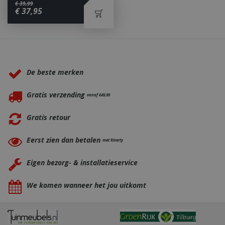
€
39
,
99
€
37
,
95
_ga
1 jaar
Google LLC
maan
.bbqkopen.nl
Waarom BBQkopen.nl?
De beste merken
Gratis verzending
vanaf €49,99
Gratis retour
Eerst zien dan betalen
met Riverty
Eigen bezorg- & installatieservice
We komen wanneer het jou uitkomt