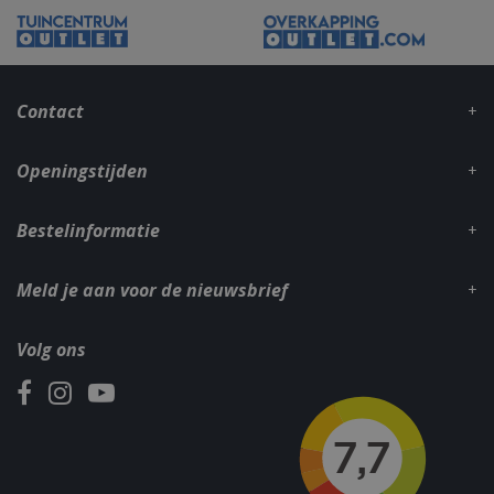
_gid
1 dag
Google LLC
.bbqkopen.nl
Contact
Openingstijden
Bestelinformatie
Meld je aan voor de nieuwsbrief
CookieScriptConsent
1 maan
CookieScript
dage
www.bbqkopen.nl
Volg ons