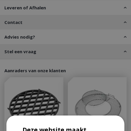
Leveren of Afhalen
Contact
Advies nodig?
Stel een vraag
Aanraders van onze klanten
Deze website maakt