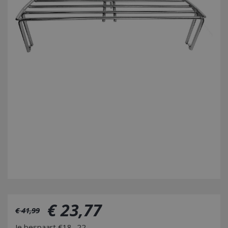
€
23
,
77
€
41
,
99
Je bespaart €18,-22