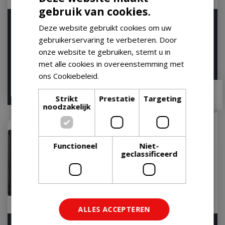
gebruik van cookies.
Weber GBS Sear Grate
Weber GBS Grillrooster
Deze website gebruikt cookies om uw
Gourmet BBQ System
57 Gourmet BBQ System
gebruikerservaring te verbeteren. Door
Rooster Rond
Rooster Rond
onze website te gebruiken, stemt u in
Let op: bijna uitverkocht!
Let op: bijna uitverkocht!
met alle cookies in overeenstemming met
ons Cookiebeleid.
Lees verder
€
64
,
99
€
70
,
99
€
52
,
95
€
58
,
95
Strikt
Prestatie
Targeting
noodzakelijk
Functioneel
Niet-
geclassificeerd
ALLES ACCEPTEREN