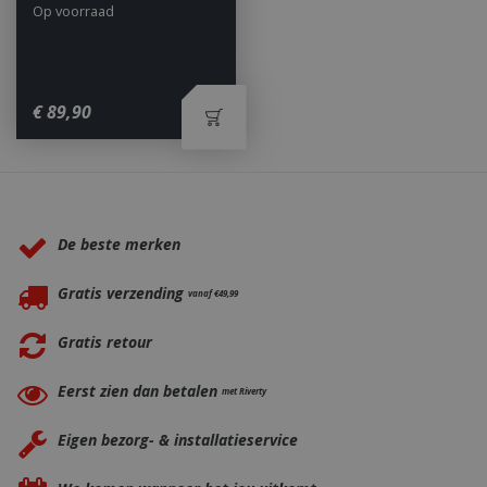
Op voorraad
€
89
,
90
_ga
1 jaar
Google LLC
maan
.bbqkopen.nl
Waarom BBQkopen.nl?
De beste merken
Gratis verzending
vanaf €49,99
Gratis retour
Eerst zien dan betalen
met Riverty
Eigen bezorg- & installatieservice