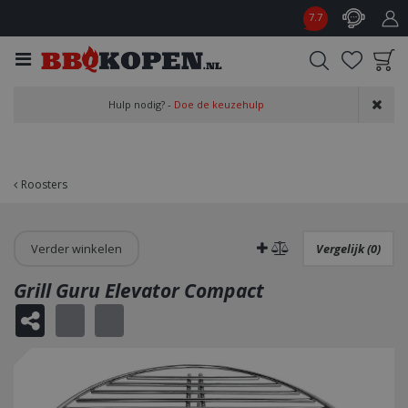
G
7.7
a
n
a
a
Product toegevoegd
r
Hulp nodig? -
Doe de keuzehulp
aan wensenlijst
c
o
n
t
Roosters
e
n
t
Verder winkelen
Vergelijk (0)
Grill Guru Elevator Compact