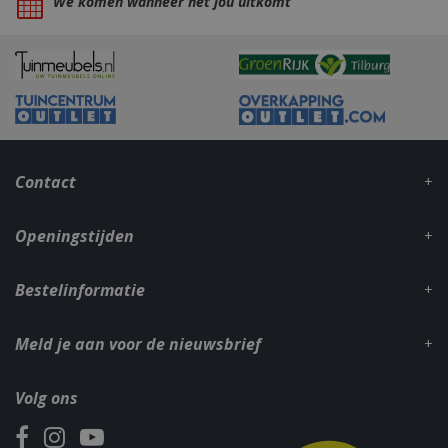
We komen wanneer het jou uitkomt
_gid
1 dag
Google LLC
.bbqkopen.nl
Contact
Openingstijden
Bestelinformatie
CookieScriptConsent
1 maan
CookieScript
dage
www.bbqkopen.nl
Meld je aan voor de nieuwsbrief
Volg ons