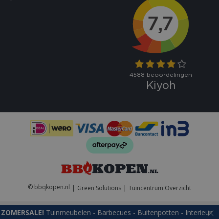
VISITOR_PRIVACY_METADATA
5 maand
YouTube
weke
.youtube.com
© bbqkopen.nl
Green Solutions
Tuincentrum Overzicht
ZOMERSALE!
Tuinmeubelen - Barbecues - Buitenpotten - Interieur