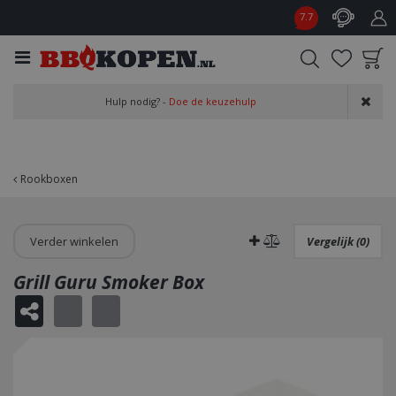
G
7.7
a
n
a
a
Product toegevoegd
r
Hulp nodig? -
Doe de keuzehulp
aan wensenlijst
c
o
n
t
Rookboxen
e
n
t
Verder winkelen
Vergelijk (0)
Grill Guru Smoker Box