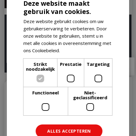
Deze website maakt
gebruik van cookies.
Deze website gebruikt cookies om uw
Napoleon Diffuser Plate
Weber Cold Smoke
57 cm voor Kettle
Generator
gebruikerservaring te verbeteren. Door
Kogelgrill BBQ
onze website te gebruiken, stemt u in
Op voorraad
Let op: bijna uitverkocht!
met alle cookies in overeenstemming met
ons Cookiebeleid.
Lees verder
€
54
,
95
€
59
,
99
Strikt
Prestatie
Targeting
€
48
,
95
€
52
,
95
noodzakelijk
Functioneel
Niet-
geclassificeerd
ALLES ACCEPTEREN