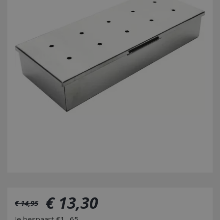
€
13
,
30
€
14
,
95
Je bespaart €1,-65