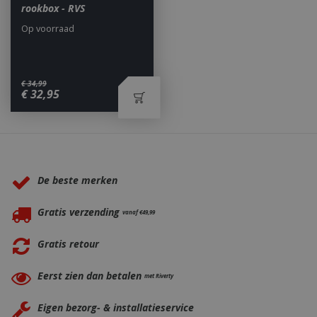
rookbox - RVS
Op voorraad
€
34
,
99
_ga
1 jaar
Google LLC
€
32
,
95
maan
.bbqkopen.nl
Waarom BBQkopen.nl?
De beste merken
Gratis verzending
vanaf €49,99
Gratis retour
Eerst zien dan betalen
met Riverty
Eigen bezorg- & installatieservice