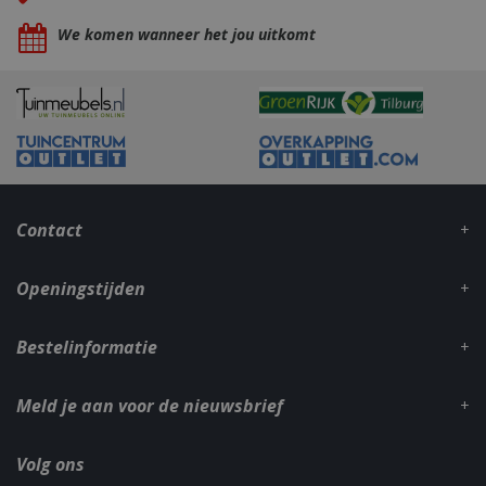
We komen wanneer het jou uitkomt
_gid
1 dag
Google LLC
.bbqkopen.nl
Contact
Openingstijden
Bestelinformatie
CookieScriptConsent
1 maan
CookieScript
dage
www.bbqkopen.nl
Meld je aan voor de nieuwsbrief
Volg ons