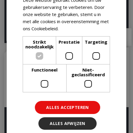
Deze website gebruikt cookies om uw
Weber Grate Lifter
Bbq basisset tang
cmpct/sptl/brstl
gebruikerservaring te verbeteren. Door
Let op: bijna uitverkocht!
onze website te gebruiken, stemt u in
Let op: bijna uitverkocht!
met alle cookies in overeenstemming met
ons Cookiebeleid.
Lees verder
€
29
,
99
€
54
,
95
€
28
,
95
€
46
,
95
Strikt
Prestatie
Targeting
noodzakelijk
Functioneel
Niet-
geclassificeerd
ALLES ACCEPTEREN
Barbequetang
Weber Barbecuepincet
Let op: bijna uitverkocht!
Op voorraad
ALLES AFWIJZEN