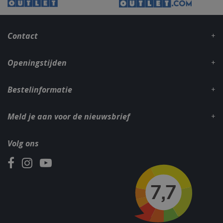
_gid
1 dag
Google LLC
.bbqkopen.nl
Contact
Openingstijden
Bestelinformatie
Meld je aan voor de nieuwsbrief
CookieScriptConsent
1 maan
CookieScript
dage
www.bbqkopen.nl
Volg ons