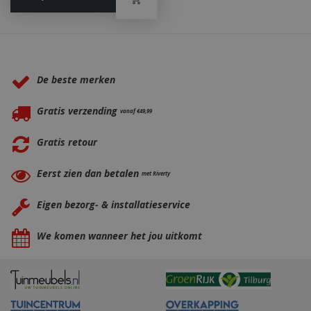
_ga
1 jaar
Google LLC
maan
.bbqkopen.nl
Waarom BBQkopen.nl?
De beste merken
Gratis verzending
vanaf €49,99
Gratis retour
Eerst zien dan betalen
met Riverty
Eigen bezorg- & installatieservice
We komen wanneer het jou uitkomt