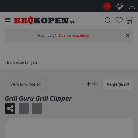
G
7.7
a
n
a
a
Product toegevoegd
r
Hulp nodig? -
Doe de keuzehulp
aan wensenlijst
c
o
n
t
Barbecue tangen
e
n
t
Verder winkelen
Vergelijk (0)
Grill Guru Grill Clipper