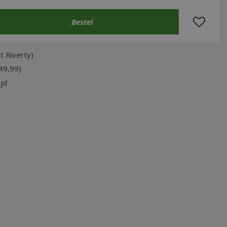
t Riverty)
49,99)
jd