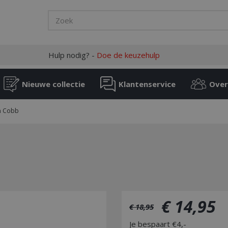
Hulp nodig? -
Doe de keuzehulp
Nieuwe collectie
Klantenservice
Over
m Cobb
€
14
,
95
€
18
,
95
Je bespaart €4,-