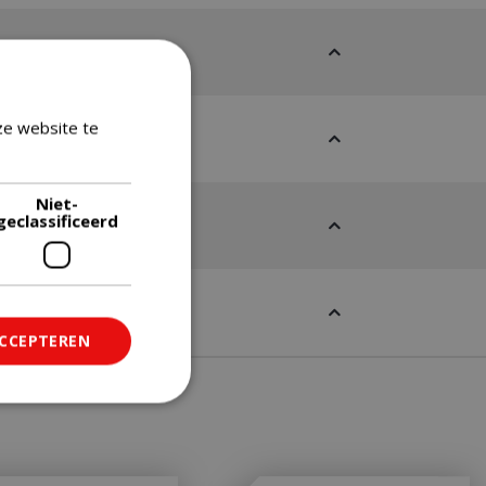
ze website te
Lees verder
Niet-
geclassificeerd
ACCEPTEREN
ficeerd