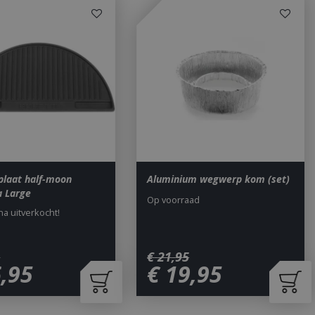
saanmelding en
om onderscheid te
 Dit is gunstig
rapporten te
uik van hun
ted with Google
a significant update
sed analytics
o distinguish unique
y generated
It is included in
laat half-moon
Aluminium wegwerp kom (set)
nd used to calculate
 Large
data for the sites
Op voorraad
 is set to expire
jna uitverkocht!
s customisable by
ted with Google
ears to be a new
5
€
21
,
95
no information is
6
,
95
€
19
,
95
ears to store and
h page visited.
door de Cookie-
ookievoorkeuren