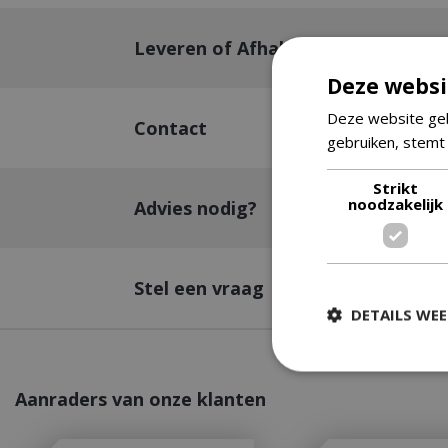
Leveren of Afhalen
Deze websi
Deze website geb
Contact
gebruiken, stemt
Strikt
noodzakelijk
Advies nodig?
Stel een vraag
DETAILS WE
Aanraders van onze klanten
Strikt