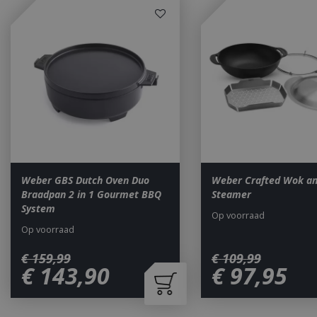
Strikt noodzakelijke
accountbeheer. De w
Naam
__cf_bm
_ga
Weber GBS Dutch Oven Duo
Weber Crafted Wok a
Braadpan 2 in 1 Gourmet BBQ
Steamer
System
Op voorraad
Op voorraad
_gid
€
159
,
99
€
109
,
99
€
143
,
90
€
97
,
95
CookieScriptCons