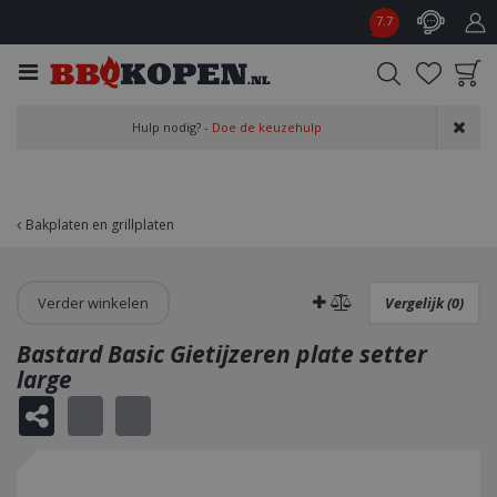
G
7.7
a
n
a
a
Product toegevoegd
r
Hulp nodig? -
Doe de keuzehulp
aan wensenlijst
c
o
n
t
Bakplaten en grillplaten
e
n
t
Verder winkelen
Vergelijk (0)
Bastard Basic Gietijzeren plate setter
large