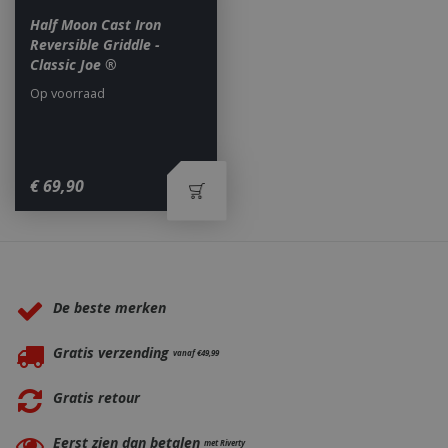
Half Moon Cast Iron
Reversible Griddle -
Classic Joe ®
Op voorraad
_ga
1 jaar
Google LLC
maan
.bbqkopen.nl
€
69
,
90
Waarom BBQkopen.nl?
De beste merken
Gratis verzending
vanaf €49,99
Gratis retour
Eerst zien dan betalen
met Riverty