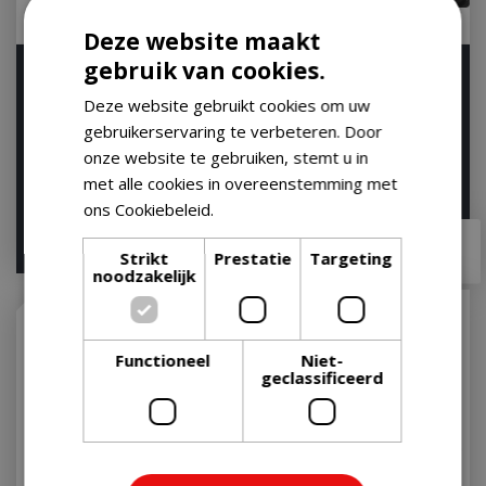
Deze website maakt
gebruik van cookies.
Weber Gourmet BBQ
Napoleon Dubbelzijdige
Systeem Bakplaat
Grillplaat voor Freestyle
Deze website gebruikt cookies om uw
Gourmetbbqsystem
en Rogue® …
gebruikerservaring te verbeteren. Door
Barbecue
Op voorraad
onze website te gebruiken, stemt u in
Op voorraad
met alle cookies in overeenstemming met
ons Cookiebeleid.
Lees verder
€
64
,
99
€
53
,
95
€
64
,
95
Strikt
Prestatie
Targeting
noodzakelijk
Functioneel
Niet-
geclassificeerd