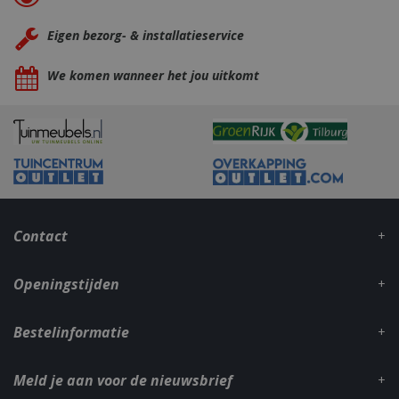
Eigen bezorg- & installatieservice
We komen wanneer het jou uitkomt
_gid
1 dag
Google LLC
.bbqkopen.nl
Contact
Openingstijden
CookieScriptConsent
1 maan
CookieScript
dage
www.bbqkopen.nl
Bestelinformatie
Meld je aan voor de nieuwsbrief