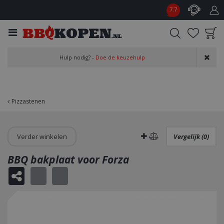
G
7.7
a
n
a
a
Product toegevoegd
r
Hulp nodig? -
Doe de keuzehulp
aan wensenlijst
c
o
n
t
Pizzastenen
e
n
t
Verder winkelen
Vergelijk (0)
BBQ bakplaat voor Forza