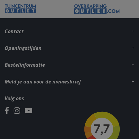
_gid
1 dag
Google LLC
.bbqkopen.nl
Contact
Openingstijden
Bestelinformatie
Meld je aan voor de nieuwsbrief
CookieScriptConsent
1 maan
CookieScript
dage
www.bbqkopen.nl
Volg ons