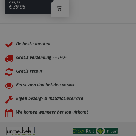
€
44
,
95
€
39
,
95
_ga
1 jaar
Google LLC
maan
.bbqkopen.nl
Waarom BBQkopen.nl?
De beste merken
Gratis verzending
vanaf €49,99
Gratis retour
Eerst zien dan betalen
met Riverty
Eigen bezorg- & installatieservice
We komen wanneer het jou uitkomt