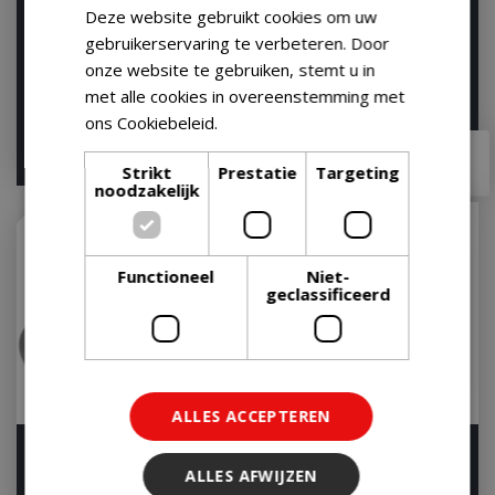
Deze website gebruikt cookies om uw
Pizzasteen geglazuurd
Pizza Stone (Classic
gebruikerservaring te verbeteren. Door
crafted
Models)
onze website te gebruiken, stemt u in
Op voorraad
Op voorraad
met alle cookies in overeenstemming met
ons Cookiebeleid.
Lees verder
€
69
,
99
€
59
,
95
€
34
,
90
Strikt
Prestatie
Targeting
noodzakelijk
Functioneel
Niet-
geclassificeerd
ALLES ACCEPTEREN
Pizzasteen geglazuurd
Bbq pizzasteen 36cm
rond d36cm
rond
ALLES AFWIJZEN