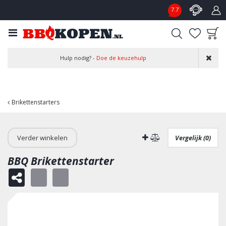
G
7.7
a
n
a
a
Product toegevoegd
r
Hulp nodig? -
Doe de keuzehulp
aan wensenlijst
c
o
n
t
Brikettenstarters
e
n
t
Verder winkelen
Vergelijk (0)
BBQ Brikettenstarter