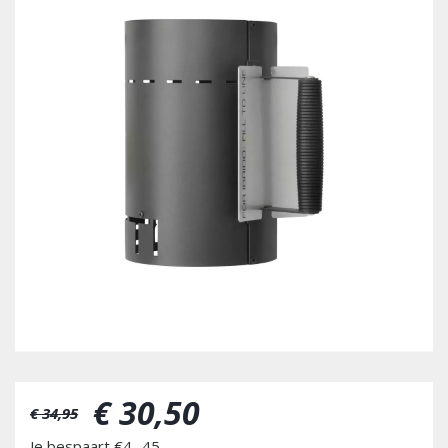
€
30
,
50
€
34
,
95
Je bespaart €4,-45