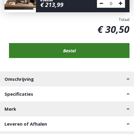
€
249
,
00
€
213
,
99
Totaal
€
30
,
50
Omschrijving
Specificaties
Merk
Leveren of Afhalen