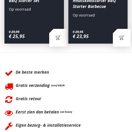
BBQ Starter Set
Houtskoolstarter BBQ
Starter Barbecue
Op voorraad
Op voorraad
€
29
,
99
€
29
,
95
€
25
,
95
€
23
,
95
Waarom BBQkopen.nl?
De beste merken
Gratis verzending
vanaf €49,99
Gratis retour
Eerst zien dan betalen
met Riverty
Eigen bezorg- & installatieservice