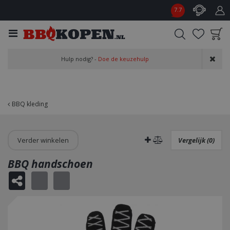
G
7.7
a
n
a
a
Product toegevoegd
r
Hulp nodig? -
Doe de keuzehulp
aan wensenlijst
c
o
n
t
BBQ kleding
e
n
t
Verder winkelen
Vergelijk (0)
BBQ handschoen