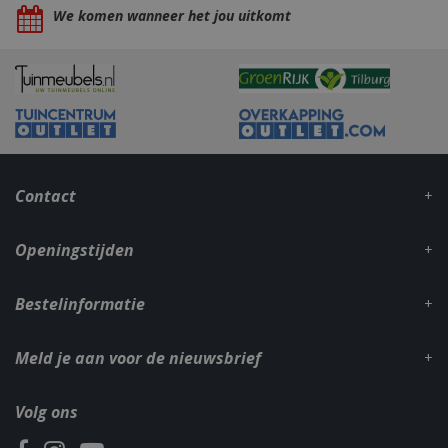
We komen wanneer het jou uitkomt
_gid
1 dag
Google LLC
.bbqkopen.nl
Contact
Openingstijden
Bestelinformatie
CookieScriptConsent
1 maan
CookieScript
dage
www.bbqkopen.nl
Meld je aan voor de nieuwsbrief
Volg ons