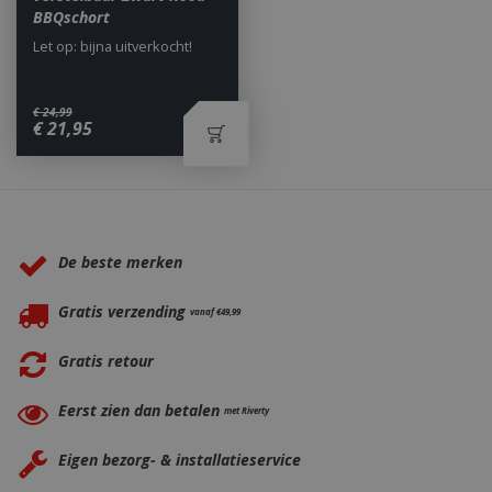
BBQschort
Let op: bijna uitverkocht!
€
24
,
99
€
21
,
95
_ga
1 jaar
Google LLC
maan
.bbqkopen.nl
Waarom BBQkopen.nl?
De beste merken
Gratis verzending
vanaf €49,99
Gratis retour
Eerst zien dan betalen
met Riverty
Eigen bezorg- & installatieservice