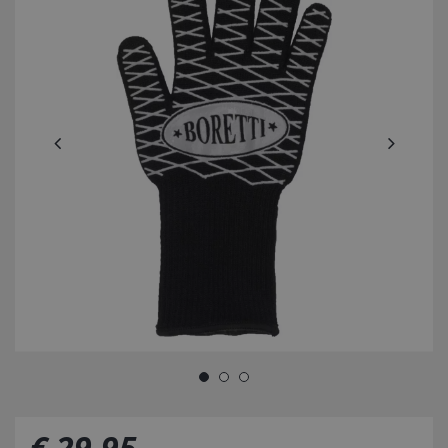
€
29
,
95