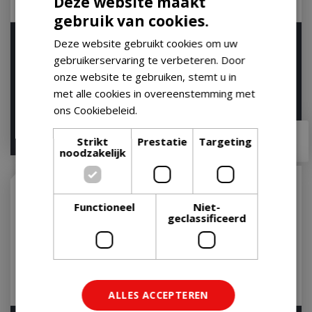
Deze website maakt
gebruik van cookies.
Weber Premium
Weber Leren
Deze website gebruikt cookies om uw
Handschoenen - Kevlar
handschoenen
gebruikerservaring te verbeteren. Door
(L/XL)
Op voorraad
onze website te gebruiken, stemt u in
Op voorraad
met alle cookies in overeenstemming met
ons Cookiebeleid.
Lees verder
€
59
,
99
€
34
,
99
€
51
,
95
€
30
,
95
Strikt
Prestatie
Targeting
noodzakelijk
Functioneel
Niet-
geclassificeerd
ALLES ACCEPTEREN