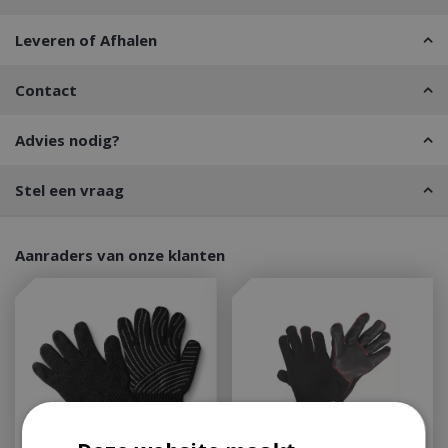
Leveren of Afhalen
Contact
Advies nodig?
Stel een vraag
Aanraders van onze klanten