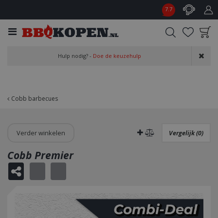
G
7.7
a
n
a
a
Product toegevoegd
r
Hulp nodig? -
Doe de keuzehulp
aan wensenlijst
c
o
n
t
Cobb barbecues
e
n
t
Verder winkelen
Vergelijk (0)
Cobb Premier