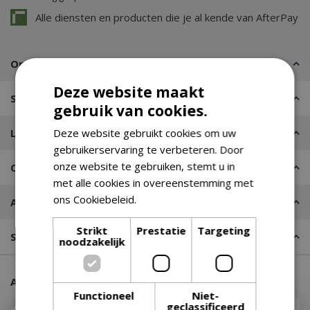
Alle diensten en producten die je al kende van AfterPay
Omschrijving
Deze website maakt
Specificaties
gebruik van cookies.
Leveren of Afhalen
Deze website gebruikt cookies om uw
gebruikerservaring te verbeteren. Door
onze website te gebruiken, stemt u in
Contact
met alle cookies in overeenstemming met
ons Cookiebeleid.
Lees verder
Advies nodig?
Strikt
Prestatie
Targeting
Stel een vraag
noodzakelijk
Aanraders van onze klanten
Functioneel
Niet-
geclassificeerd