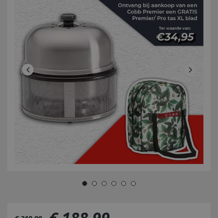
€
188
,
99
€
219
,
00