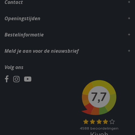
Contact
Openingstijden
Bestelinformatie
Meld je aan voor de nieuwsbrief
Volg ons
_gid
1 dag
Google LLC
.bbqkopen.nl
CookieScriptConsent
1 maan
CookieScript