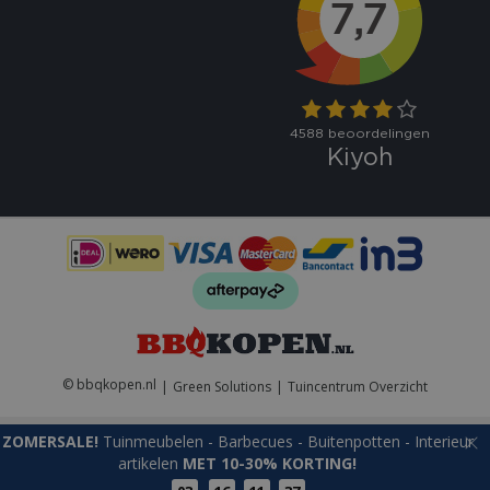
CookieScriptConsent
1 maan
CookieScript
dage
www.bbqkopen.nl
VISITOR_PRIVACY_METADATA
5 maand
YouTube
weke
.youtube.com
© bbqkopen.nl
Green Solutions
Tuincentrum Overzicht
ZOMERSALE!
Tuinmeubelen - Barbecues - Buitenpotten - Interieur
artikelen
MET 10-30% KORTING!