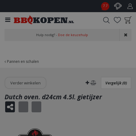
G
7.7
a
n
a
a
Product toegevoegd
r
Hulp nodig? -
Doe de keuzehulp
aan wensenlijst
c
o
n
t
Pannen en schalen
e
n
t
Verder winkelen
Vergelijk (0)
Dutch oven. d24cm 4.5l. gietijzer