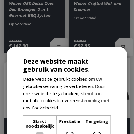
Weber GBS Dutch Oven
Weber Crafted Wok and
Duo Braadpan 2 in 1
Steamer
Gourmet BBQ System
Op voorraad
Op voorraad
€
159
,
99
€
109
,
99
€
142
,
90
€
97
,
95
Deze website maakt
gebruik van cookies.
Deze website gebruikt cookies om uw
gebruikerservaring te verbeteren. Door
onze website te gebruiken, stemt u in
met alle cookies in overeenstemming met
ons Cookiebeleid.
Lees verder
Strikt
Prestatie
Targeting
Wok
BBQ Bakplaat half-moon
noodzakelijk
Ceramica Large
Let op: bijna uitverkocht!