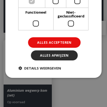
Let op: bijna uitverkocht!
Functioneel
Niet-
geclassificeerd
€
59
,
95
€
59
,
95
€
55
,
95
€
50
,
95
ALLES ACCEPTEREN
ALLES AFWIJZEN
DETAILS WEERGEVEN
Strikt noodzakelijk
Prestatie
Aluminium wegwerp kom
Targeting
Functioneel
(set)
Niet-geclassificeerd
Op voorraad