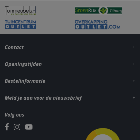
Contact
Openingstijden
Bestelinformatie
_gid
1 dag
Google LLC
Meld je aan voor de nieuwsbrief
.bbqkopen.nl
Volg ons