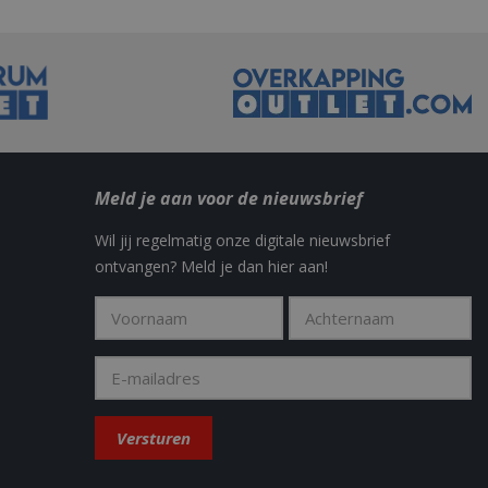
s customisable by
ted with Google
ears to be a new
no information is
ears to store and
h page visited.
door de Cookie-
ookievoorkeuren
. De cookie-banner
dzakelijk om
Meld je aan voor de nieuwsbrief
 om de
Wil jij regelmatig onze digitale nieuwsbrief
er en
ontvangen? Meld je dan hier aan!
actie met de site
gegevens over de
r met betrekking
d en instellingen,
n gerespecteerd
y in the Sleakchat
ctioneren van de