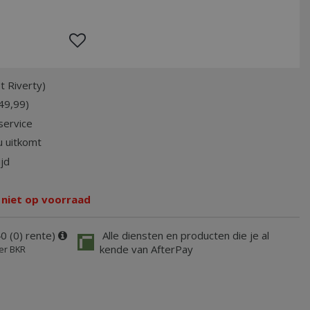
t Riverty)
49,99)
service
 uitkomt
jd
 niet op voorraad
0 (0) rente)
Alle diensten en producten die je al
kende van AfterPay
er BKR