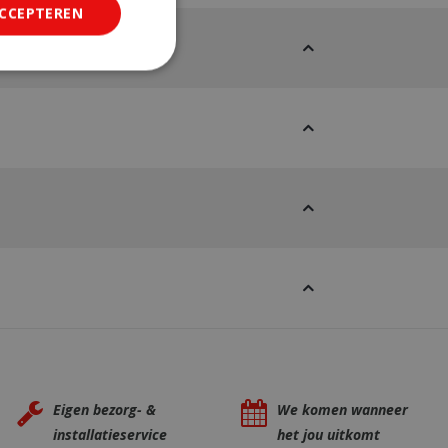
ACCEPTEREN
ficeerd
saanmelding en
om onderscheid te
 Dit is gunstig
rapporten te
uik van hun
ted with Google
a significant update
sed analytics
o distinguish unique
y generated
It is included in
Eigen bezorg- &
We komen wanneer
nd used to calculate
data for the sites
installatieservice
het jou uitkomt
 is set to expire