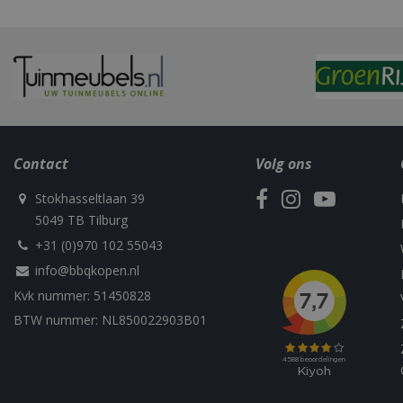
_gid
CookieScriptCons
Contact
Volg ons
VISITOR_PRIVAC
Stokhasseltlaan 39
5049 TB Tilburg
+31 (0)970 102 55043
info@bbqkopen.nl
Kvk nummer: 51450828
BTW nummer: NL850022903B01
Naam
Naam
Naam
Naam
sleakChatId_4f84
c885-4f83-9ea7-
Test
__Host-
e52aaa62aa9f