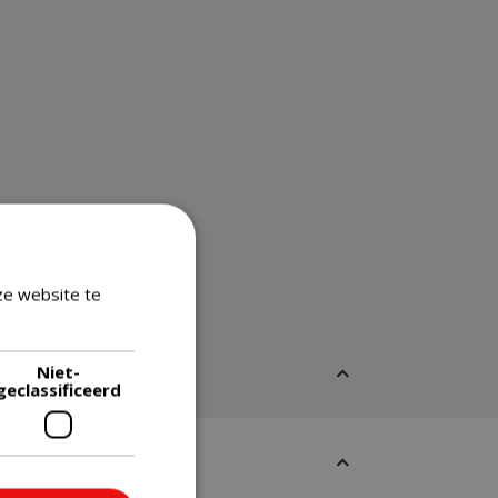
ze website te
Lees verder
Niet-
geclassificeerd