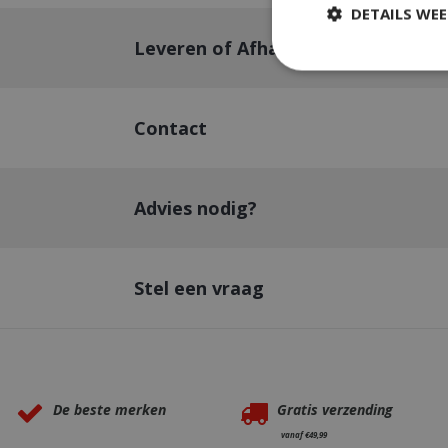
DETAILS WE
Leveren of Afhalen
Strikt
Contact
Strikt noodzakelijke
accountbeheer. De w
Naam
Advies nodig?
__cf_bm
Stel een vraag
_ga
Waarom BBQkopen.nl?
De beste merken
Gratis verzending
vanaf €49,99