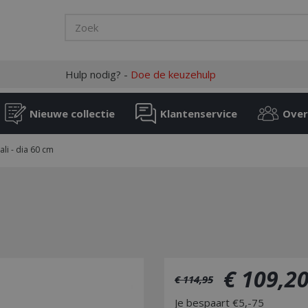
Hulp nodig? -
Doe de keuzehulp
Nieuwe collectie
Klantenservice
Over
ali - dia 60 cm
€
109
,
2
€
114
,
95
Je bespaart €5,-75