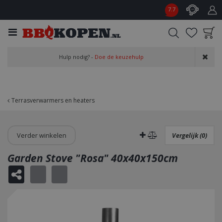
G
7.7
a
n
a
a
Product toegevoegd
r
Hulp nodig? -
Doe de keuzehulp
aan wensenlijst
c
o
n
t
Terrasverwarmers en heaters
e
n
t
Verder winkelen
Vergelijk (0)
Garden Stove "Rosa" 40x40x150cm