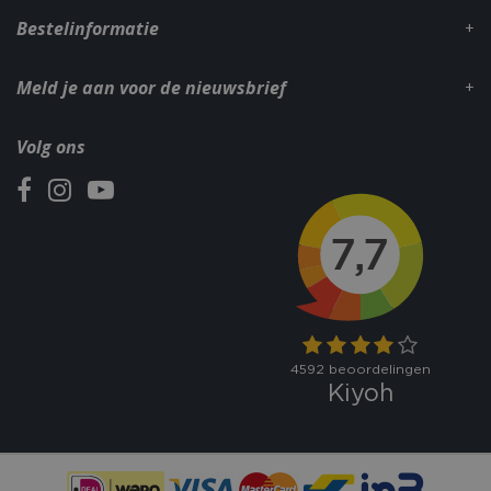
Bestelinformatie
Meld je aan voor de nieuwsbrief
Volg ons
_gid
1 dag
Google LLC
.bbqkopen.nl
CookieScriptConsent
1 maan
CookieScript
dage
www.bbqkopen.nl