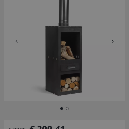
€
299
,
41
€
317
,
95