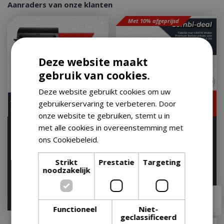
Aanraders van onze klanten
Met 10% afgeprijsd
Deze website maakt
gebruik van cookies.
Deze website gebruikt cookies om uw
gebruikerservaring te verbeteren. Door
onze website te gebruiken, stemt u in
met alle cookies in overeenstemming met
Boretti Luciano Nero
Weber Spirit e-225 gbs -
Outdoor Kitchen
zwart
ons Cookiebeleid.
Lees verder
Op voorraad
Op voorraad
Strikt
Prestatie
Targeting
noodzakelijk
€
2.799
,
00
€
599
,
99
€
2.399
,
00
€
494
,
10
Functioneel
Niet-
geclassificeerd