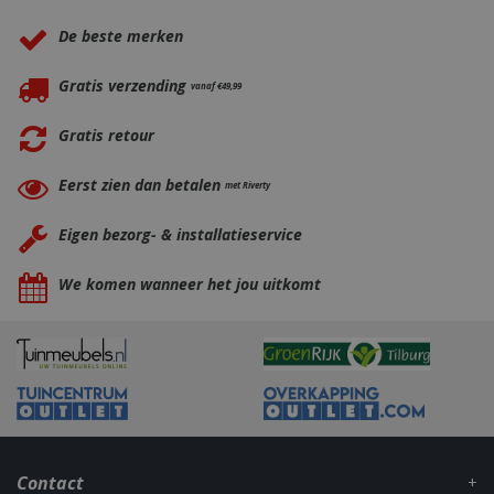
De beste merken
Gratis verzending
vanaf €49,99
Gratis retour
Eerst zien dan betalen
met Riverty
Eigen bezorg- & installatieservice
_gid
1 dag
Google LLC
.bbqkopen.nl
We komen wanneer het jou uitkomt
Contact
CookieScriptConsent
1 maan
CookieScript