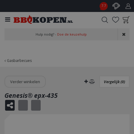
G
7.7
a
n
a
a
Product toegevoegd
r
Hulp nodig? -
Doe de keuzehulp
aan wensenlijst
c
o
n
t
Gasbarbecues
e
n
t
Verder winkelen
Vergelijk (0)
Genesis® epx-435