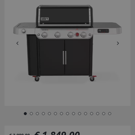
€
1.849
,
00
€
2.099
,
00