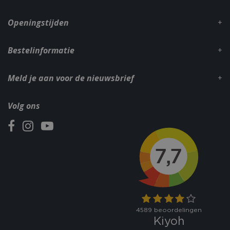
dage
www.bbqkopen.nl
Openingstijden
Bestelinformatie
Meld je aan voor de nieuwsbrief
VISITOR_PRIVACY_METADATA
5 maand
YouTube
Volg ons
weke
.youtube.com