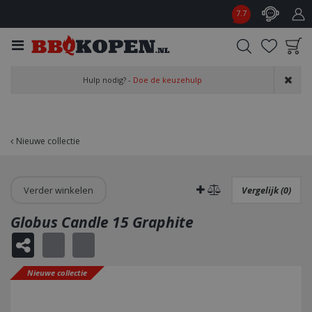
G
7.7
a
n
a
a
Product toegevoegd
r
Hulp nodig? -
Doe de keuzehulp
aan wensenlijst
c
o
n
t
Nieuwe collectie
e
n
t
Verder winkelen
Vergelijk (0)
Globus Candle 15 Graphite
Nieuwe collectie