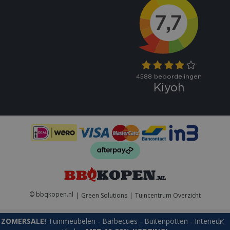
VISITOR_PRIVACY_METADATA
5 maand
YouTube
weke
.youtube.com
© bbqkopen.nl
Green Solutions
Tuincentrum Overzicht
ZOMERSALE!
Tuinmeubelen - Barbecues - Buitenpotten - Interieur