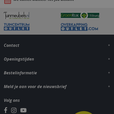
_gid
1 dag
Google LLC
.bbqkopen.nl
Contact
Openingstijden
Bestelinformatie
CookieScriptConsent
1 maan
CookieScript
dage
www.bbqkopen.nl
Meld je aan voor de nieuwsbrief
Volg ons