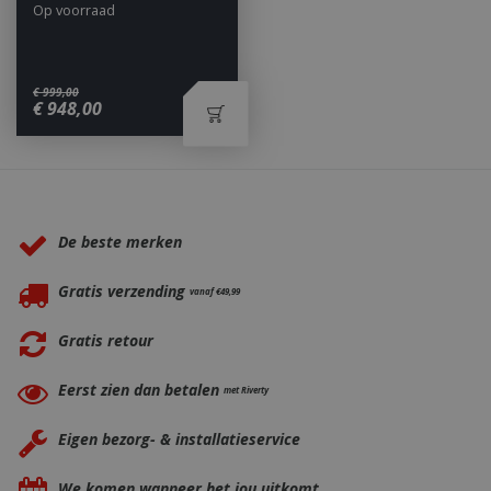
Op voorraad
€
999
,
00
€
948
,
00
_ga
1 jaar
Google LLC
maan
.bbqkopen.nl
Waarom BBQkopen.nl?
De beste merken
Gratis verzending
vanaf €49,99
Gratis retour
Eerst zien dan betalen
met Riverty
Eigen bezorg- & installatieservice
We komen wanneer het jou uitkomt