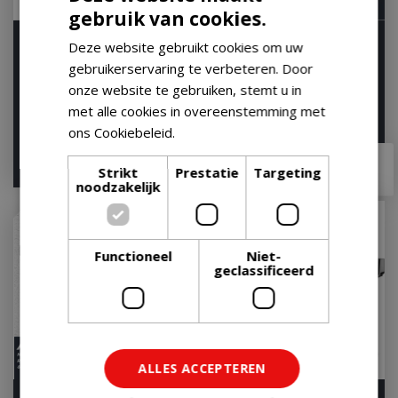
gebruik van cookies.
Weber Spirit EP-435
Napoleon Rogue PRO-S
Deze website gebruikt cookies om uw
Gasbarbecue Gas BBQ
425 Gas BBQ Zwart
gebruikerservaring te verbeteren. Door
EP435 Barbecue Zwar…
Barbecue
onze website te gebruiken, stemt u in
Let op: bijna uitverkocht!
Let op: bijna uitverkocht!
met alle cookies in overeenstemming met
ons Cookiebeleid.
Lees verder
€
899
,
00
€
1.349
,
00
€
799
,
00
€
1.269
,
99
Strikt
Prestatie
Targeting
noodzakelijk
Functioneel
Niet-
geclassificeerd
ALLES ACCEPTEREN