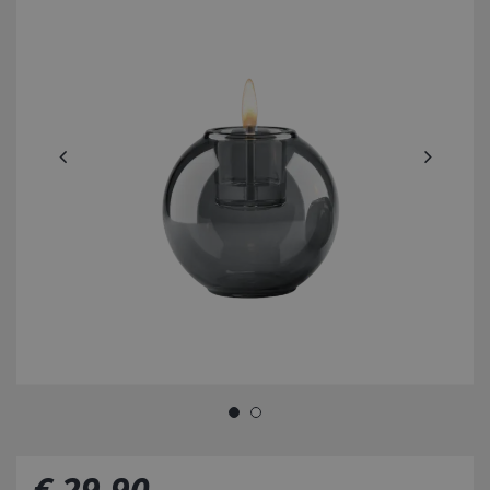
€
29
,
90