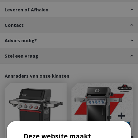
Leveren of Afhalen
Contact
Advies nodig?
Stel een vraag
Aanraders van onze klanten
Deze website maakt