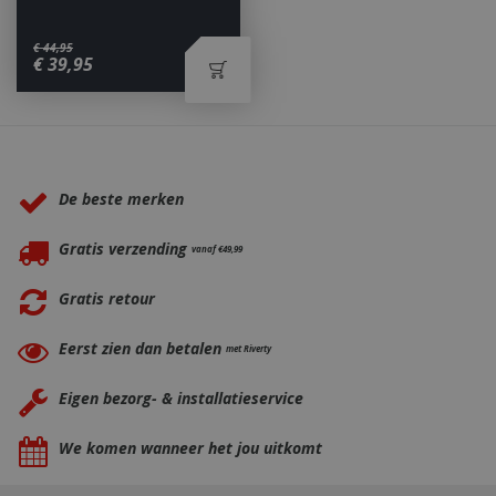
€
44
,
95
€
39
,
95
Waarom BBQkopen.nl?
De beste merken
Gratis verzending
vanaf €49,99
Gratis retour
_gid
1 dag
Google LLC
Eerst zien dan betalen
.bbqkopen.nl
met Riverty
Eigen bezorg- & installatieservice
We komen wanneer het jou uitkomt