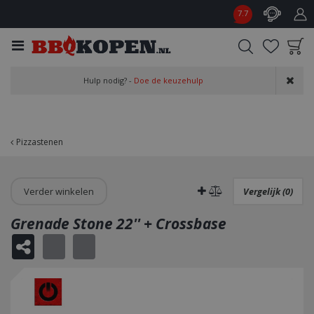
G
7.7
a
n
a
a
Product toegevoegd
r
Hulp nodig? -
Doe de keuzehulp
aan wensenlijst
c
o
n
t
Pizzastenen
e
n
t
Verder winkelen
Vergelijk (0)
Grenade Stone 22'' + Crossbase