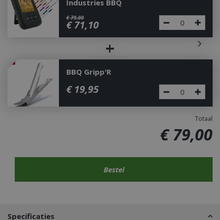
Industries BBQ
€
79
,
00
€
71
,
10
+
BBQ Gripp'R
€
19
,
95
Totaal
€
79
,
00
Specificaties