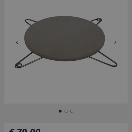
€
79
,
00