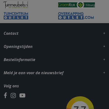
CookieScriptConsent
1 maan
CookieScript
dage
www.bbqkopen.nl
Contact
Openingstijden
Bestelinformatie
VISITOR_PRIVACY_METADATA
5 maand
YouTube
weke
.youtube.com
Meld je aan voor de nieuwsbrief
Volg ons