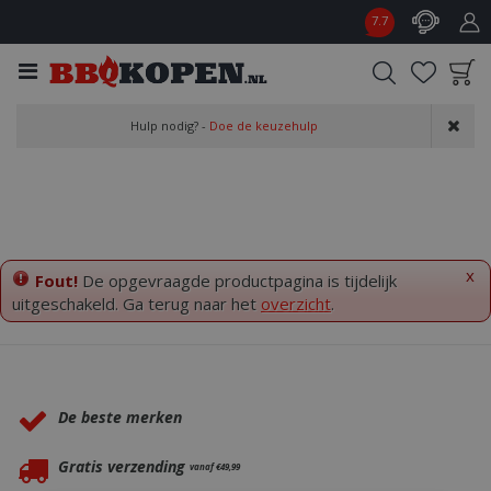
G
7.7
a
n
a
a
Product toegevoegd
r
Hulp nodig? -
Doe de keuzehulp
aan wensenlijst
c
o
n
t
e
n
x
Fout!
De opgevraagde productpagina is tijdelijk
t
uitgeschakeld. Ga terug naar het
overzicht
.
Waarom BBQkopen.nl?
De beste merken
Gratis verzending
vanaf €49,99