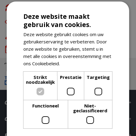
Gratis retour
Deze website maakt
Eerst zien dan betalen
met Riverty
gebruik van cookies.
Eigen bezorg- & installatieservice
Deze website gebruikt cookies om uw
gebruikerservaring te verbeteren. Door
We komen wanneer het jou uitkomt
onze website te gebruiken, stemt u in
met alle cookies in overeenstemming met
ons Cookiebeleid.
Lees verder
Strikt
Prestatie
Targeting
noodzakelijk
Contact
Functioneel
Niet-
geclassificeerd
Openingstijden
Bestelinformatie