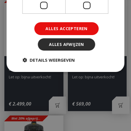
ALLES ACCEPTEREN
ALLES AFWIJZEN
DETAILS WEERGEVEN
Grllr buitenkeuken 4-
GRLLR Connect Fornuis
delig
BBQ Stove Unit Extension
Let op: bijna uitverkocht!
Let op: bijna uitverkocht!
Strikt noodzakelijk
Prestatie
Targeting
Functioneel
Niet-geclassificeerd
€
2.499
,
00
€
569
,
00
Strikt noodzakelijke cookies maken de
kernfunctionaliteiten van de website mogelijk,
Met 20% afgeprijsd
zoals gebruikersaanmelding en accountbeheer.
De website kan niet goed worden gebruikt zonder
de strikt noodzakelijke cookies.