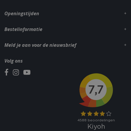
dage
www.bbqkopen.nl
Openingstijden
Bestelinformatie
Meld je aan voor de nieuwsbrief
VISITOR_PRIVACY_METADATA
5 maand
YouTube
Volg ons
weke
.youtube.com