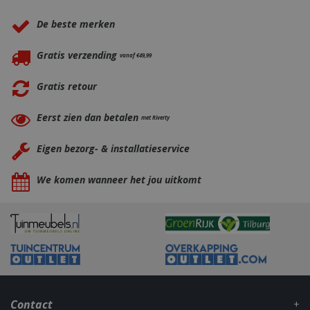
De beste merken
Gratis verzending
vanaf €49,99
Gratis retour
Eerst zien dan betalen
met Riverty
Eigen bezorg- & installatieservice
_gid
1 dag
Google LLC
.bbqkopen.nl
We komen wanneer het jou uitkomt
Contact
CookieScriptConsent
1 maan
CookieScript