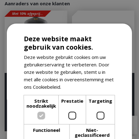
Aanraders van onze klanten
Met 10% afgeprijsd
Deze website maakt
gebruik van cookies.
Deze website gebruikt cookies om uw
gebruikerservaring te verbeteren. Door
onze website te gebruiken, stemt u in
met alle cookies in overeenstemming met
GRLLR Ember PRO 23
GRLLR Connect Spoelbak
Charocal Black Kamado
ons Cookiebeleid.
Lees verder
BBQ Sink Unit Extension
BBQ Mat Zwart
Let op: bijna uitverkocht!
Strikt
Prestatie
Targeting
Let op: bijna uitverkocht!
noodzakelijk
€
1.529
,
10
€
649
,
00
Functioneel
Niet-
geclassificeerd
Nieuwe collectie