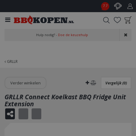
G
7.7
a
n
a
a
Product toegevoegd
r
Hulp nodig? -
Doe de keuzehulp
aan wensenlijst
c
o
n
t
GRLLR
e
n
t
Verder winkelen
Vergelijk (0)
GRLLR Connect Koelkast BBQ Fridge Unit
Extension