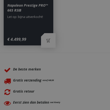
Napoleon Prestige PRO™
665 RSIB
Let op: bijna uitverkocht!
_gid
1 dag
Google LLC
.bbqkopen.nl
€
4.499
,
99
Waarom BBQkopen.nl?
De beste merken
Gratis verzending
vanaf €49,99
CookieScriptConsent
1 maan
CookieScript
dage
www.bbqkopen.nl
Gratis retour
Eerst zien dan betalen
met Riverty