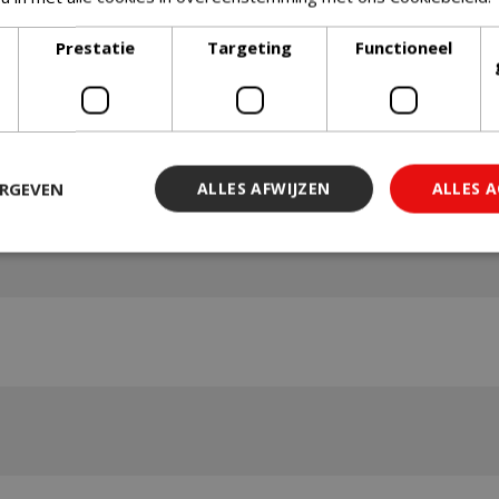
Prestatie
Targeting
Functioneel
ERGEVEN
ALLES AFWIJZEN
ALLES 
 noodzakelijk
Prestatie
Targeting
Functioneel
Niet-geclassi
 cookies maken de kernfunctionaliteiten van de website mogelijk, zoals gebruiker
ebsite kan niet goed worden gebruikt zonder de strikt noodzakelijke cookies.
Aanbieder
/
Vervaldatum
Omschrijving
Domein
29 minuten 59
Deze cookie wordt gebruikt 
Cloudflare Inc.
seconden
maken tussen mensen en bots.
.db.sleak.chat
voor de website, om geldige 
kunnen maken over het gebr