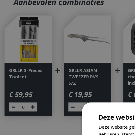
Aanbevolen combinaties
+
+
GRLLR 3-Pieces
GRLLR ASIAN
GR
Toolset
TWEEZER RVS
th
S/2
inc
€
59
,
95
€
19
,
95
€
Deze websi
Deze website geb
gebruiken, stemt