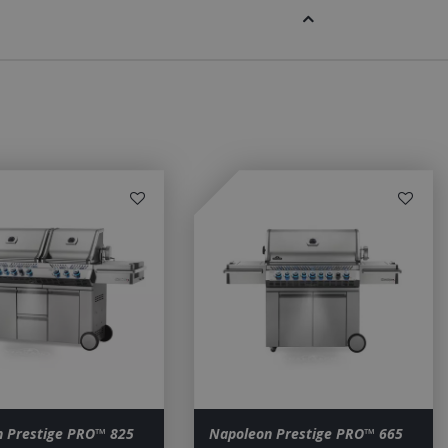
ted with Google
a significant update
sed analytics
o distinguish unique
y generated
It is included in
nd used to calculate
data for the sites
 is set to expire
s customisable by
ted with Google
ears to be a new
no information is
ears to store and
h page visited.
door de Cookie-
ookievoorkeuren
. De cookie-banner
dzakelijk om
 om de
er en
actie met de site
gegevens over de
r met betrekking
n Prestige PRO™ 825
Napoleon Prestige PRO™ 665
d en instellingen,