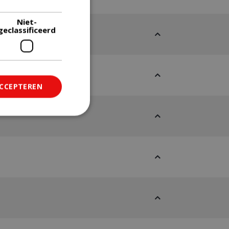
Niet-
geclassificeerd
ACCEPTEREN
ficeerd
saanmelding en
om onderscheid te
 Dit is gunstig
rapporten te
uik van hun