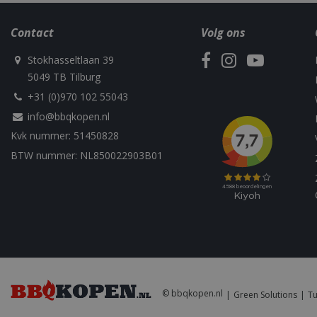
__Secure-YNID
Contact
Volg ons
sleakVisitorId_4f
c885-4f83-9ea7-
e52aaa62aa9f
Stokhasseltlaan 39
YSC
5049 TB Tilburg
IDE
+31 (0)970 102 55043
info@bbqkopen.nl
Kvk nummer: 51450828
BTW nummer: NL850022903B01
© bbqkopen.nl
Green Solutions
Tu