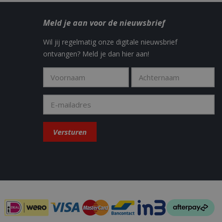
diensten te
Meld je aan voor de nieuwsbrief
y in the Sleakchat
Wil jij regelmatig onze digitale nieuwsbrief
eld om weergaven
ontvangen? Meld je dan hier aan!
t how the end user
 the end user may
.