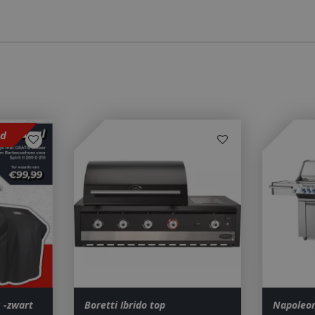
website.
1 jaar 1
This cookie name is asssocia
Google LLC
maand
Universal Analytics - which is 
.bbqkopen.nl
to Google's more commonly u
service. This cookie is used t
users by assigning a randoml
number as a client identifier. 
each page request in a site a
visitor, session and campaign 
analytics reports. By default it
after 2 years, although this i
website owners.
sd
1 dag
This cookie name is asssocia
Google LLC
Universal Analytics. This app
.bbqkopen.nl
cookie and as of Spring 2017 
available from Google. It app
update a unique value for eac
ent
1 maand 2
Deze cookie wordt gebruikt 
CookieScript
dagen
Script.com-service om de c
www.bbqkopen.nl
van bezoekers te onthouden
van Cookie-Script.com is noo
correct te werken.
Y_METADATA
5 maanden 4
Deze cookie wordt gebruikt
YouTube
weken
toestemming van de gebruik
.youtube.com
privacykeuzes voor hun inter
op te slaan. Het registreert 
toestemming van de bezoeke
 -zwart
Boretti Ibrido top
Napoleo
tot verschillende privacybelei