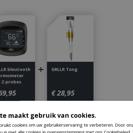
+
LLR bleutooth
GRLLR Tong
ermometer
l 2 probes
69
,
95
€
28
,
95
te maakt gebruik van cookies.
ruikt cookies om uw gebruikerservaring te verbeteren. Door on
 u in met alle cookies in overeenstemming met ons Cookiebeleid.