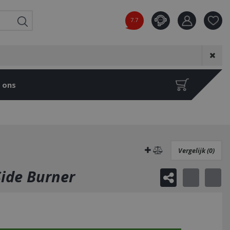
7.7
Product toeg
aan wensenl
 ons
Vergelijk (0)
ide Burner