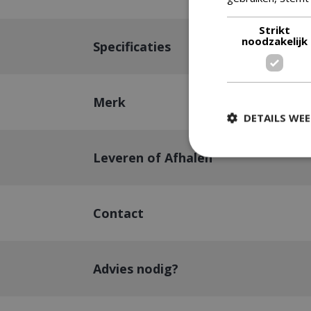
Strikt
noodzakelijk
Specificaties
Merk
DETAILS WE
Leveren of Afhalen
Strikt
Contact
Strikt noodzakelijke
accountbeheer. De w
Naam
Advies nodig?
__cf_bm