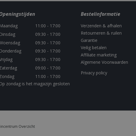
behouden en persoonlijke 
advertisers
.bbqkopen.nl
verlenen.
.youtube.com
5 maanden 4
Openingstijden
Bestelinformatie
849141-
.bbqkopen.nl
11 maanden 4
Used for saving chat histor
weken
weken
chat widget
Maandag
11:00 - 17:00
Verzenden & afhalen
Sessie
Deze cookie wordt door YouTube ingest
Google LLC
van ingesloten video's bij te houden.
.youtube.com
Retourneren & ruilen
Dinsdag
09:30 - 17:00
1 jaar 3 weken
This cookie carries out information abou
Google LLC
Garantie
Woensdag
09:30 - 17:00
uses the website and any advertising that
.doubleclick.net
Veilig betalen
have seen before visiting the said website
Donderdag
09:30 - 17:00
Affiliate marketing
Vrijdag
09:30 - 17:00
Algemene Voorwaarden
Zaterdag
09:00 - 17:00
Privacy policy
Zondag
11:00 - 17:00
Op zondag is het magazijn gesloten
incentrum Overzicht