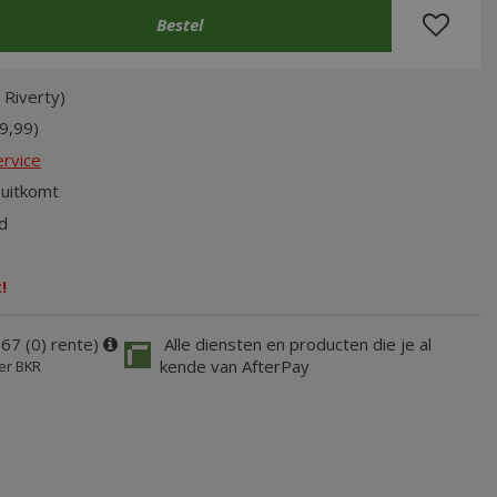
 Riverty)
9,99)
rvice
uitkomt
d
!
67 (0) rente)
Alle diensten en producten die je al
kende van AfterPay
er BKR