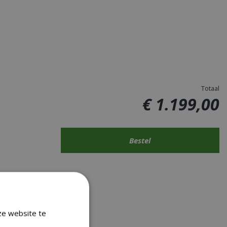
Totaal
€
1.199
,
00
ze website te
Lees verder