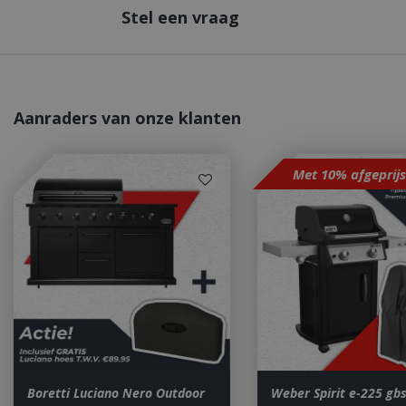
Stel een vraag
_ga
Aanraders van onze klanten
Met 10% afgeprij
_gid
CookieScriptCons
VISITOR_PRIVAC
Boretti Luciano Nero Outdoor
Weber Spirit e-225 gbs