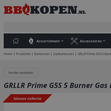
Ga
naar
content
Assortiment
Accessoires
Home
Producten
Barbecues
Gasbarbecues
GRLLR Prime G5S 5 Burn
Verder winkelen
GRLLR Prime G5S 5 Burner Gas 
Nieuwe collectie