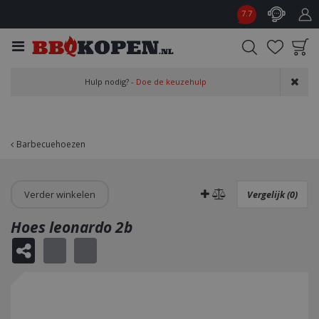
G
7.7
a
n
a
a
Product toegevoegd
r
Hulp nodig? -
Doe de keuzehulp
aan wensenlijst
c
o
n
t
Barbecuehoezen
e
n
t
Verder winkelen
Vergelijk (0)
Hoes leonardo 2b