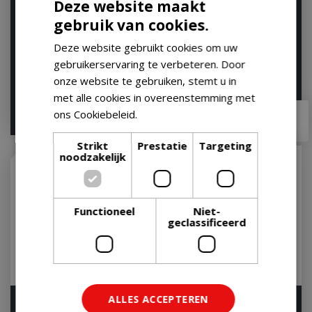
Deze website maakt
Weber Premium
Weber Premium
Beschermhoes voor
Barbecuehoes - Voor de
gebruik van cookies.
Original Kettle en
Spirit serie
Master-T…
Deze website gebruikt cookies om uw
Op voorraad
gebruikerservaring te verbeteren. Door
Op voorraad
onze website te gebruiken, stemt u in
met alle cookies in overeenstemming met
€
69
,
99
€
119
,
99
ons Cookiebeleid.
Lees verder
€
55
,
95
€
98
,
95
Strikt
Prestatie
Targeting
noodzakelijk
Functioneel
Niet-
geclassificeerd
ALLES ACCEPTEREN
Luxe hoes voor Weber 57
Weber Premium