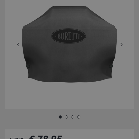
€
78
,
95
€
79
,
95