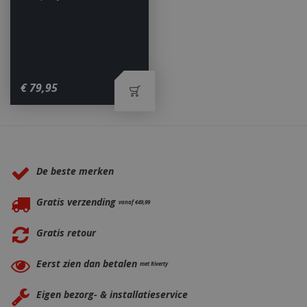
_ga
1 jaar
€
79
,
95
Google LLC
maan
.bbqkopen.nl
Waarom BBQkopen.nl?
De beste merken
Gratis verzending
vanaf €49,99
Gratis retour
Eerst zien dan betalen
met Riverty
Eigen bezorg- & installatieservice