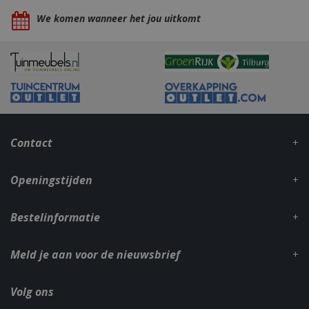
We komen wanneer het jou uitkomt
_gid
1 dag
Google LLC
.bbqkopen.nl
Contact
Openingstijden
Bestelinformatie
CookieScriptConsent
1 maan
CookieScript
dage
www.bbqkopen.nl
Meld je aan voor de nieuwsbrief
Volg ons