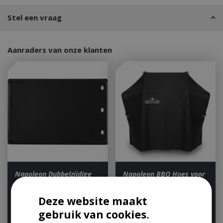
Stel een vraag
Aanraders van onze klanten
Napoleon Dubbelzijdige
Napoleon BBQ Hoes voor
Grillplaat voor Freestyle
Rogue SE 425
en Rogue® …
Beschermhoes Afdekhoes
Deze website maakt
Op voorraad
Op voorraad
gebruik van cookies.