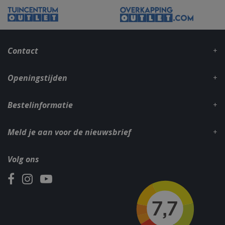
_gid
1 dag
Google LLC
.bbqkopen.nl
Contact
Openingstijden
Bestelinformatie
Meld je aan voor de nieuwsbrief
CookieScriptConsent
1 maan
CookieScript
dage
www.bbqkopen.nl
Volg ons