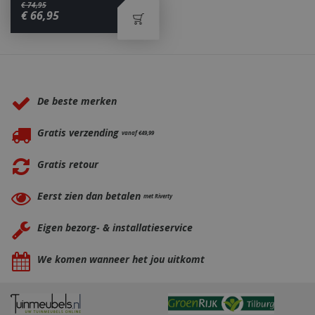
€
74
,
95
€
66
,
95
_ga
1 jaar
Google LLC
maan
.bbqkopen.nl
Waarom BBQkopen.nl?
De beste merken
Gratis verzending
vanaf €49,99
Gratis retour
Eerst zien dan betalen
met Riverty
Eigen bezorg- & installatieservice
We komen wanneer het jou uitkomt