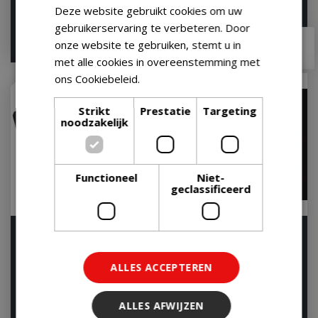
Deze website gebruikt cookies om uw
gebruikerservaring te verbeteren. Door
€
64
,
95
€
89
,
95
onze website te gebruiken, stemt u in
met alle cookies in overeenstemming met
ons Cookiebeleid.
Lees verder
Strikt
Prestatie
Targeting
noodzakelijk
Functioneel
Niet-
geclassificeerd
Napoleon BBQ Hoes voor
Napoleon BBQ Rotisserie
Freestyle 365/465
Draaispit voor Freestyle
Beschermhoes Afdek…
serie
ALLES ACCEPTEREN
Let op: bijna uitverkocht!
Op voorraad
ALLES AFWIJZEN