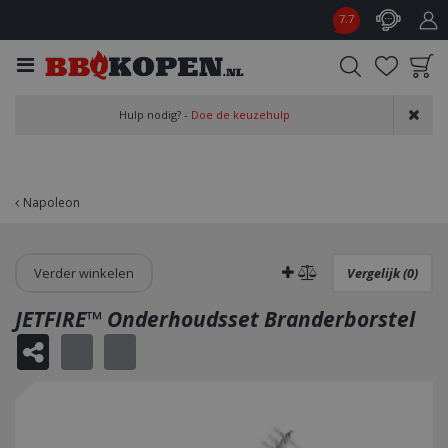
G
7.7
a
n
a
a
Product toegevoegd
r
Hulp nodig? -
Doe de keuzehulp
aan wensenlijst
c
o
n
t
Napoleon
e
n
t
Verder winkelen
Vergelijk (0)
JETFIRE™ Onderhoudsset Branderborstel