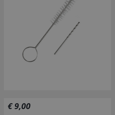
€
9
,
00