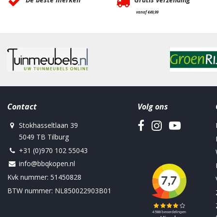
vanaf €49,99
Contact
Volg ons
Stokhasseltlaan 39
5049 TB Tilburg
+31 (0)970 102 55043
info@bbqkopen.nl
Kvk nummer: 51450828
BTW nummer: NL850022903B01