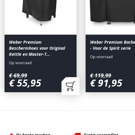
Weber Premium
Weber Premium Barb
Beschermhoes voor Original
- Voor de Spirit serie
Kettle en Master-T…
Op voorraad
Op voorraad
€
69
,
99
€
119
,
99
€
55
,
95
€
91
,
95
Waarom BBQkopen.nl?
De beste merken
Gratis verzending