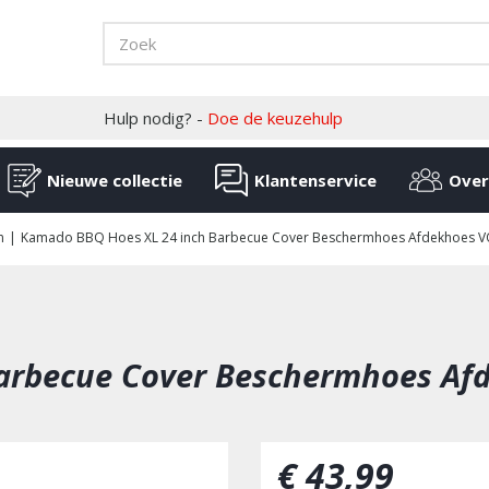
Hulp nodig? -
Doe de keuzehulp
Nieuwe collectie
Klantenservice
Over
n
Kamado BBQ Hoes XL 24 inch Barbecue Cover Beschermhoes Afdekhoes VOL
arbecue Cover Beschermhoes Af
€
43
,
99