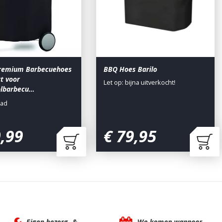
remium Barbecuehoes
BBQ Hoes Barilo
kt voor
Let op: bijna uitverkocht!
olbarbecu…
aad
9
,
99
€
79
,
95
Eigen bezorg- &
We komen wanneer