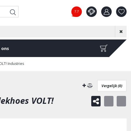
7.7
Product toeg
aan wensenl
 ons
T! Industries
Vergelijk (0)
dekhoes VOLT!