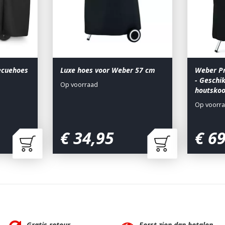
ecuehoes
Luxe hoes voor Weber 57 cm
Weber P
- Geschi
Op voorraad
houtsko
Op voorr
€
34
,
95
€
6
Gratis retour
Eerst zien dan betalen