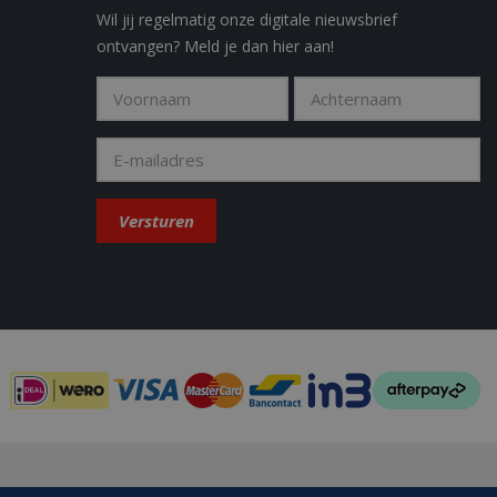
y in the Sleakchat
Wil jij regelmatig onze digitale nieuwsbrief
ontvangen? Meld je dan hier aan!
eld om weergaven
t how the end user
 the end user may
.