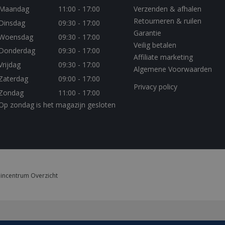
.youtube.com
5 maanden 4
849141-
.bbqkopen.nl
11 maanden 4
Used for saving chat histor
Maandag
11:00 - 17:00
Verzenden & afhalen
weken
weken
chat widget
Retourneren & ruilen
Dinsdag
09:30 - 17:00
Sessie
Deze cookie wordt door YouTube ingest
Google LLC
Garantie
van ingesloten video's bij te houden.
.youtube.com
Woensdag
09:30 - 17:00
Veilig betalen
1 jaar 3 weken
This cookie carries out information abou
Google LLC
Donderdag
09:30 - 17:00
uses the website and any advertising that
.doubleclick.net
Affiliate marketing
have seen before visiting the said website
Vrijdag
09:30 - 17:00
Algemene Voorwaarden
Zaterdag
09:00 - 17:00
Privacy policy
Zondag
11:00 - 17:00
Op zondag is het magazijn gesloten
incentrum Overzicht