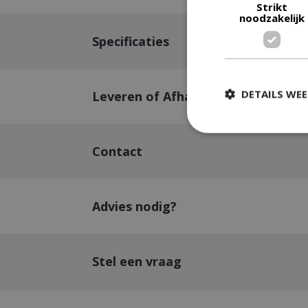
Strikt
noodzakelijk
Specificaties
DETAILS WE
Leveren of Afhalen
Contact
Strikt
Strikt noodzakelijke
accountbeheer. De w
Advies nodig?
Naam
__cf_bm
Stel een vraag
_ga