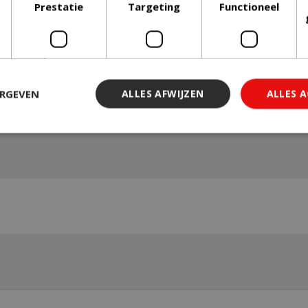
Prestatie
Targeting
Functioneel
ERGEVEN
ALLES AFWIJZEN
ALLES 
 noodzakelijk
Prestatie
Targeting
Functioneel
Niet-geclassi
 cookies maken de kernfunctionaliteiten van de website mogelijk, zoals gebruiker
ebsite kan niet goed worden gebruikt zonder de strikt noodzakelijke cookies.
Aanbieder
/
Vervaldatum
Omschrijving
Domein
29 minuten 59
Deze cookie wordt gebruikt 
Cloudflare Inc.
seconden
maken tussen mensen en bots.
.db.sleak.chat
voor de website, om geldige 
kunnen maken over het gebr
website.
1 jaar 1
This cookie name is asssocia
Google LLC