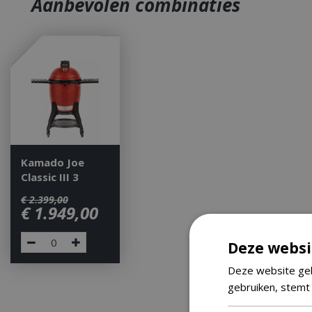
Aanbevolen combinaties
Kamado Joe
Classic III 3
€
2.399
,
00
€
1.949
,
00
Deze websi
Deze website geb
gebruiken, stemt