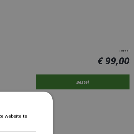
Totaal
€
99
,
00
ze website te
Lees verder