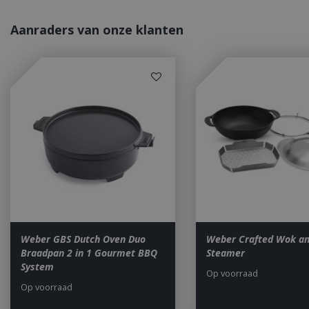
Aanraders van onze klanten
_gid
CookieScriptCons
VISITOR_PRIVAC
Weber GBS Dutch Oven Duo
Weber Crafted Wok a
Braadpan 2 in 1 Gourmet BBQ
Steamer
System
Op voorraad
Op voorraad