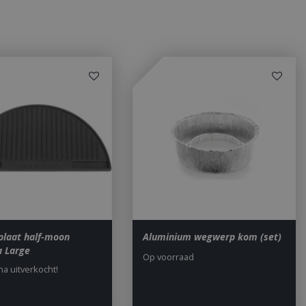
a significant update
sed analytics
o distinguish unique
y generated
It is included in
nd used to calculate
data for the sites
 is set to expire
s customisable by
ted with Google
ears to be a new
no information is
ears to store and
h page visited.
door de Cookie-
ookievoorkeuren
. De cookie-banner
dzakelijk om
 om de
laat half-moon
Aluminium wegwerp kom (set)
er en
 Large
actie met de site
Op voorraad
gegevens over de
jna uitverkocht!
r met betrekking
d en instellingen,
n gerespecteerd