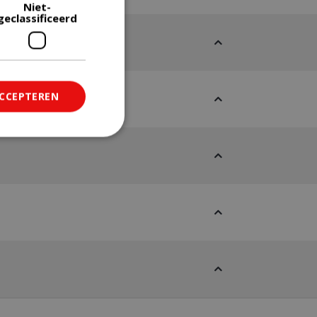
Niet-
geclassificeerd
ACCEPTEREN
ficeerd
saanmelding en
om onderscheid te
 Dit is gunstig
rapporten te
uik van hun
ted with Google