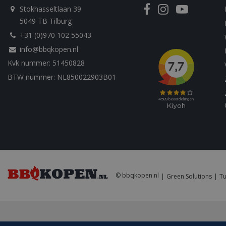
__Secure-YNID
sleakVisitorId_4f
Stokhasseltlaan 39
c885-4f83-9ea7-
5049 TB Tilburg
e52aaa62aa9f
YSC
+31 (0)970 102 55043
info@bbqkopen.nl
IDE
Kvk nummer: 51450828
BTW nummer: NL850022903B01
© bbqkopen.nl
Green Solutions
Tu