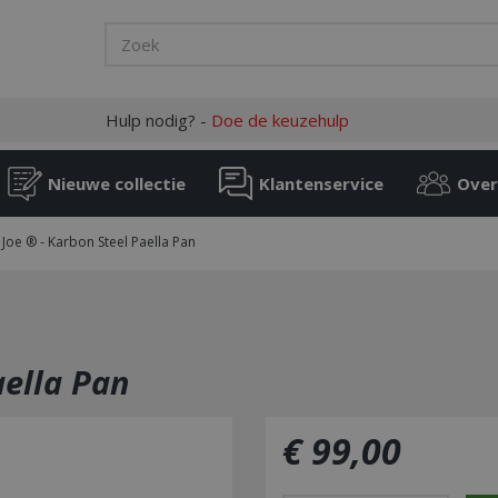
Hulp nodig? -
Doe de keuzehulp
Nieuwe collectie
Klantenservice
Over
oe ® - Karbon Steel Paella Pan
aella Pan
€
99
,
00