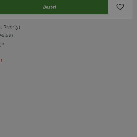
t Riverty)
49,99)
jd
!