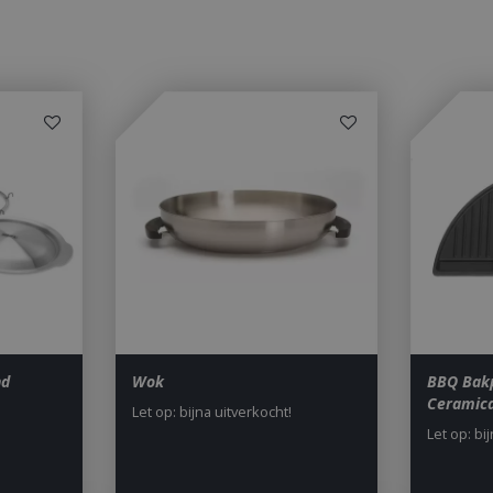
maand
Universal Analytics - which is 
.bbqkopen.nl
to Google's more commonly u
service. This cookie is used t
users by assigning a randoml
number as a client identifier. 
each page request in a site a
visitor, session and campaign 
analytics reports. By default it
after 2 years, although this i
website owners.
1 dag
This cookie name is asssocia
Google LLC
Universal Analytics. This app
.bbqkopen.nl
cookie and as of Spring 2017 
available from Google. It app
update a unique value for eac
ent
1 maand 2
Deze cookie wordt gebruikt 
CookieScript
dagen
Script.com-service om de c
www.bbqkopen.nl
van bezoekers te onthouden
van Cookie-Script.com is noo
correct te werken.
Y_METADATA
5 maanden 4
Deze cookie wordt gebruikt
YouTube
nd
Wok
BBQ Bakp
weken
toestemming van de gebruik
.youtube.com
Ceramica
privacykeuzes voor hun inter
Let op: bijna uitverkocht!
op te slaan. Het registreert 
Let op: bi
toestemming van de bezoeke
tot verschillende privacybelei
zodat hun voorkeuren worde
in toekomstige sessies.