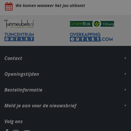
We komen wanneer het jou uitkomt
_gid
1 dag
Google LLC
.bbqkopen.nl
Contact
Openingstijden
Bestelinformatie
CookieScriptConsent
1 maan
CookieScript
dage
www.bbqkopen.nl
Meld je aan voor de nieuwsbrief
Volg ons