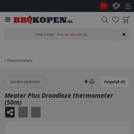
G
7.7
a
n
a
a
Product toegevoegd
r
Hulp nodig? -
Doe de keuzehulp
aan wensenlijst
c
o
n
t
Thermometers
e
n
t
Verder winkelen
Vergelijk (0)
Meater Plus Draadloze thermometer
(50m)