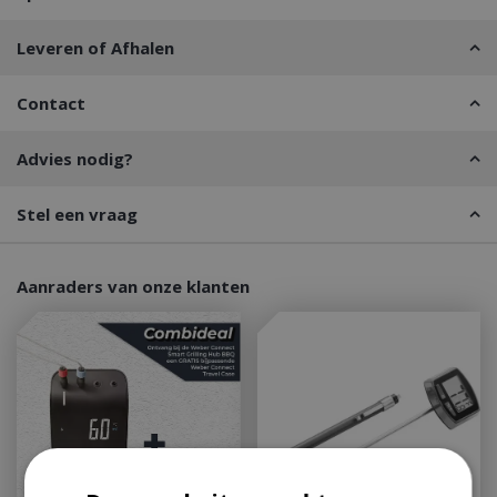
Leveren of Afhalen
Contact
Advies nodig?
Stel een vraag
Aanraders van onze klanten