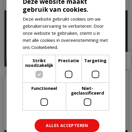
Deze website maakt
gebruik van cookies.
Weber Connect Smart
Weber Zak Thermometer
Deze website gebruikt cookies om uw
Grilling Hub BBQ
BBQ
gebruikerservaring te verbeteren. Door
Let op: bijna uitverkocht!
Op voorraad
onze website te gebruiken, stemt u in
met alle cookies in overeenstemming met
ons Cookiebeleid.
Lees verder
€
149
,
99
€
17
,
99
€
133
,
90
€
15
,
00
Strikt
Prestatie
Targeting
noodzakelijk
Functioneel
Niet-
geclassificeerd
ALLES ACCEPTEREN