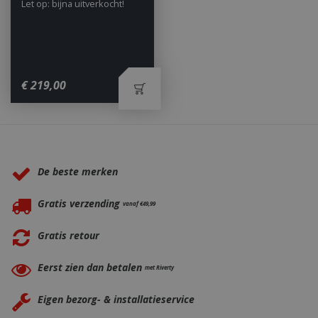
Let op: bijna uitverkocht!
€
219
,
00
_ga
1 jaar
Google LLC
maan
.bbqkopen.nl
Waarom BBQkopen.nl?
De beste merken
Gratis verzending
vanaf €49,99
Gratis retour
Eerst zien dan betalen
met Riverty
Eigen bezorg- & installatieservice