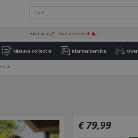
Hulp nodig? -
Doe de keuzehulp
Nieuwe collectie
Klantenservice
Over
rbecue
€
79
,
99