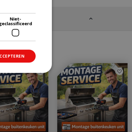
Lees verder
Niet-
geclassificeerd
ACCEPTEREN
ficeerd
saanmelding en
om onderscheid te
 Dit is gunstig
rapporten te