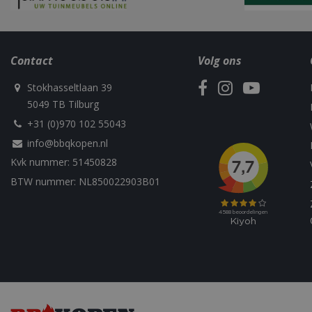
Contact
Volg ons
Naam
Stokhasseltlaan 39
Naam
Naam
Naam
sleakChatId_4f84
5049 TB Tilburg
c885-4f83-9ea7-
Test
__Host-
e52aaa62aa9f
+31 (0)970 102 55043
performance
GCSESSID
Targetting
info@bbqkopen.nl
__Secure-
_gat_UA-
_clck
ROLLOUT_TOKEN
75292639-1
Kvk nummer: 51450828
BTW nummer: NL850022903B01
_clsk
elfsight_viewed_r
_ga_M5FLK9N03R
VISITOR_INFO1_LI
_gcl_au
_cfuvid