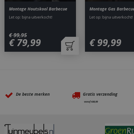
Montage Houtskool Barbecue
Montage Gas Barbecu
_ga
Let op: bijna uitverkocht!
Let op: bijna uitverkocht!
€
99
,
95
€
79
,
99
€
99
,
99
_gid
Waarom BBQkopen.nl?
CookieScriptCons
De beste merken
Gratis verzending
vanaf €49,99
VISITOR_PRIVAC