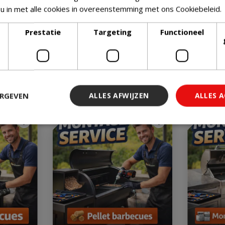
 u in met alle cookies in overeenstemming met ons Cookiebeleid.
Prestatie
Targeting
Functioneel
ERGEVEN
ALLES AFWIJZEN
ALLES 
 noodzakelijk
Prestatie
Targeting
Functioneel
Niet-geclassi
 cookies maken de kernfunctionaliteiten van de website mogelijk, zoals gebruiker
ebsite kan niet goed worden gebruikt zonder de strikt noodzakelijke cookies.
Aanbieder
/
Vervaldatum
Omschrijving
Domein
29 minuten 59
Deze cookie wordt gebruikt 
Cloudflare Inc.
seconden
maken tussen mensen en bots.
.db.sleak.chat
voor de website, om geldige 