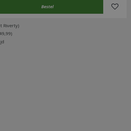
t Riverty)
49,99)
jd