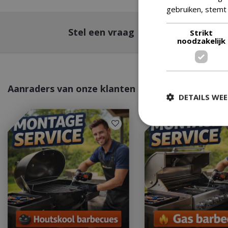
gebruiken, stemt
Stel een vraag
Strikt
noodzakelijk
Aanraders van onze klanten
DETAILS WE
Strikt
Strikt noodzakelijke
accountbeheer. De w
Naam
__cf_bm