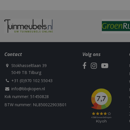
Naam
Naam
Naam
Contact
Volg ons
Naam
sleakChatId_4f84
c885-4f83-9ea7-
Test
__Host-
Stokhasseltlaan 39
e52aaa62aa9f
performance
GCSESSID
Targetting
5049 TB Tilburg
__Secure-
_gat_UA-
_clck
ROLLOUT_TOKEN
75292639-1
+31 (0)970 102 55043
info@bbqkopen.nl
_clsk
Kvk nummer: 51450828
elfsight_viewed_r
_ga_M5FLK9N03R
BTW nummer: NL850022903B01
VISITOR_INFO1_LI