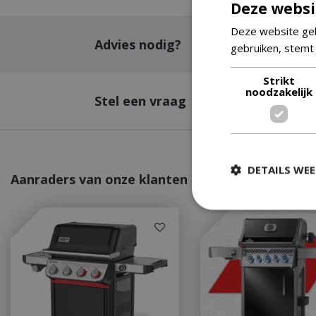
Deze websi
Deze website geb
Advies nodig?
gebruiken, stemt
Strikt
noodzakelijk
Stel een vraag
DETAILS WE
Aanraders van onze klanten
Strikt
Strikt noodzakelijke
accountbeheer. De w
Naam