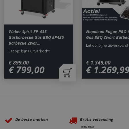
__cf_bm
_ga
Weber Spirit EP-435
Napoleon Rogue PRO-
Gasbarbecue Gas BBQ EP435
Gas BBQ Zwart Barbe
Barbecue Zwar…
Let op: bijna uitverkocht!
Let op: bijna uitverkocht!
€
899
,
00
€
1.349
,
00
€
799
,
00
€
1.269
,
9
_gid
CookieScriptCons
Waarom BBQkopen.nl?
De beste merken
Gratis verzending
VISITOR_PRIVAC
vanaf €49,99