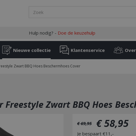
Hulp nodig? -
Doe de keuzehulp
Nieuwe collectie
Klantenservice
Over
reestyle Zwart BBQ Hoes Beschermhoes Cover
r Freestyle Zwart BBQ Hoes Bes
€
58
,
95
€
69
,
95
Je bespaart €11,-