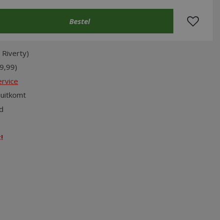
 Riverty)
9,99)
rvice
uitkomt
d
!