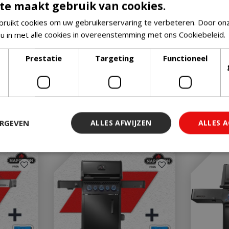
te maakt gebruik van cookies.
ruikt cookies om uw gebruikerservaring te verbeteren. Door on
 u in met alle cookies in overeenstemming met ons Cookiebeleid.
Prestatie
Targeting
Functioneel
ERGEVEN
ALLES AFWIJZEN
ALLES 
 noodzakelijk
Prestatie
Targeting
Functioneel
Niet-geclassi
 cookies maken de kernfunctionaliteiten van de website mogelijk, zoals gebruiker
ebsite kan niet goed worden gebruikt zonder de strikt noodzakelijke cookies.
Aanbieder
/
Vervaldatum
Omschrijving
Domein