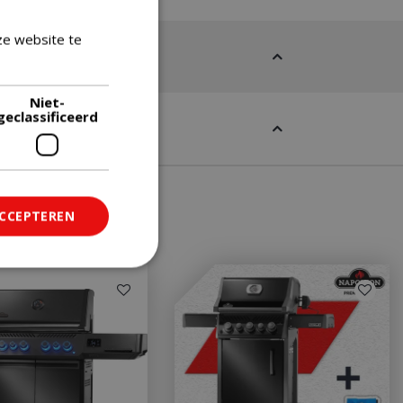
ze website te
Lees verder
Niet-
geclassificeerd
ACCEPTEREN
ficeerd
saanmelding en