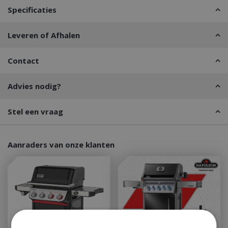
Specificaties
Leveren of Afhalen
Contact
Advies nodig?
Stel een vraag
Aanraders van onze klanten