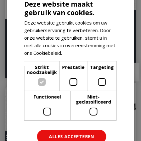
Deze website maakt
gebruik van cookies.
Deze website gebruikt cookies om uw
Weber Spirit EP-435
Napoleon Rogue PRO-S
gebruikerservaring te verbeteren. Door
Gasbarbecue Gas BBQ
425 Gas BBQ Zwart
onze website te gebruiken, stemt u in
EP435 Barbecue Zwar…
Barbecue
met alle cookies in overeenstemming met
Let op: bijna uitverkocht!
Let op: bijna uitverkocht!
ons Cookiebeleid.
Lees verder
€
899
,
00
€
1.349
,
00
Strikt
Prestatie
Targeting
€
799
,
00
€
1.269
,
99
noodzakelijk
Functioneel
Niet-
geclassificeerd
ALLES ACCEPTEREN