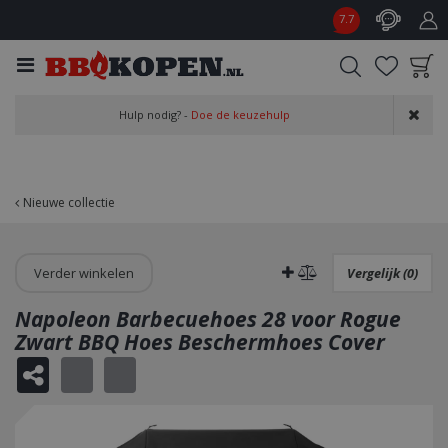
G
7.7
a
n
a
a
Product toegevoegd
r
Hulp nodig? -
Doe de keuzehulp
aan wensenlijst
c
o
n
t
Nieuwe collectie
e
n
t
Verder winkelen
Vergelijk (0)
Napoleon Barbecuehoes 28 voor Rogue
Zwart BBQ Hoes Beschermhoes Cover