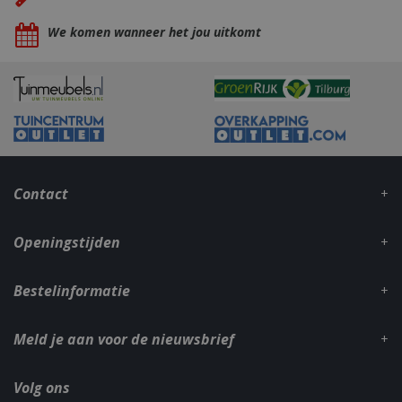
We komen wanneer het jou uitkomt
_gid
1 dag
Google LLC
.bbqkopen.nl
Contact
Openingstijden
Bestelinformatie
CookieScriptConsent
1 maan
CookieScript
dage
www.bbqkopen.nl
Meld je aan voor de nieuwsbrief
Volg ons