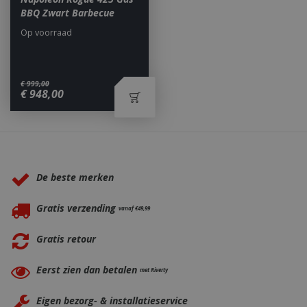
BBQ Zwart Barbecue
Op voorraad
€
999
,
00
_ga
1 jaar
Google LLC
€
948
,
00
maan
.bbqkopen.nl
Waarom BBQkopen.nl?
De beste merken
Gratis verzending
vanaf €49,99
Gratis retour
Eerst zien dan betalen
met Riverty
Eigen bezorg- & installatieservice