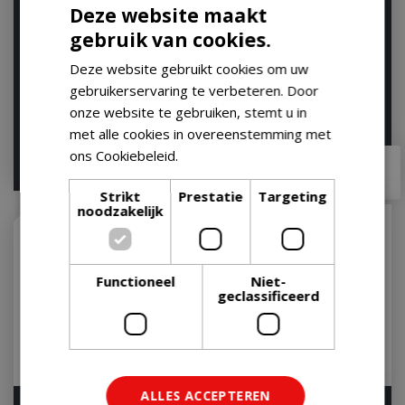
Deze website maakt
Weber Premium
Weber Premium
gebruik van cookies.
Beschermhoes voor
Barbecuehoes - Voor de
Original Kettle en
Spirit serie
Deze website gebruikt cookies om uw
Master-T…
Op voorraad
gebruikerservaring te verbeteren. Door
Op voorraad
onze website te gebruiken, stemt u in
met alle cookies in overeenstemming met
ons Cookiebeleid.
Lees verder
€
69
,
99
€
119
,
99
€
55
,
95
€
96
,
95
Strikt
Prestatie
Targeting
noodzakelijk
Functioneel
Niet-
geclassificeerd
ALLES ACCEPTEREN