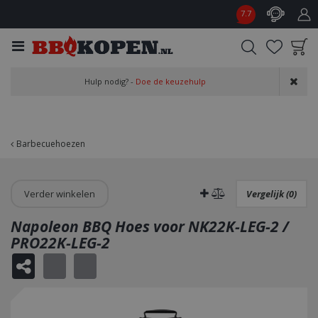
G
7.7
a
n
a
a
Product toegevoegd
r
Hulp nodig? -
Doe de keuzehulp
aan wensenlijst
c
o
n
t
Barbecuehoezen
e
n
t
Verder winkelen
Vergelijk (0)
Napoleon BBQ Hoes voor NK22K-LEG-2 /
PRO22K-LEG-2