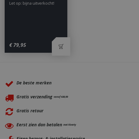
Let op: bijna uitverkocht!
_ga
1 jaar
Google LLC
€
79
,
95
maan
.bbqkopen.nl
Waarom BBQkopen.nl?
De beste merken
Gratis verzending
vanaf €49,99
Gratis retour
Eerst zien dan betalen
met Riverty
Eigen bezorg- & installatieservice