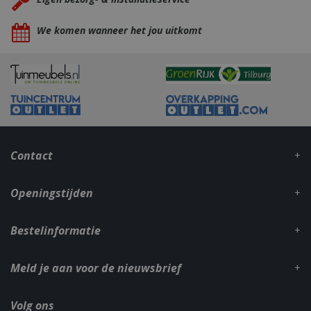
We komen wanneer het jou uitkomt
_gid
1 dag
Google LLC
.bbqkopen.nl
Contact
Openingstijden
Bestelinformatie
CookieScriptConsent
1 maan
CookieScript
dage
www.bbqkopen.nl
Meld je aan voor de nieuwsbrief
Volg ons