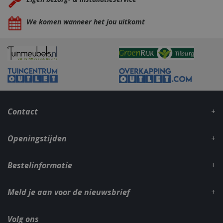
We komen wanneer het jou uitkomt
_gid
1 dag
Google LLC
.bbqkopen.nl
Contact
Openingstijden
Bestelinformatie
CookieScriptConsent
1 maan
CookieScript
dage
www.bbqkopen.nl
Meld je aan voor de nieuwsbrief
Volg ons