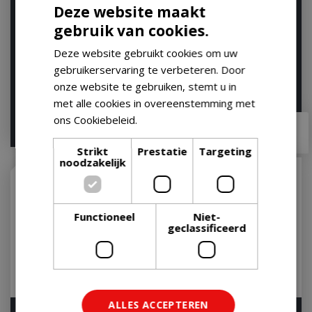
Deze website maakt
Weber Premium
Weber Premium
gebruik van cookies.
Beschermhoes voor
Barbecuehoes - Voor de
Original Kettle en
Spirit serie
Deze website gebruikt cookies om uw
Master-T…
Op voorraad
gebruikerservaring te verbeteren. Door
Op voorraad
onze website te gebruiken, stemt u in
met alle cookies in overeenstemming met
ons Cookiebeleid.
Lees verder
€
69
,
99
€
119
,
99
€
55
,
95
€
90
,
95
Strikt
Prestatie
Targeting
noodzakelijk
Functioneel
Niet-
geclassificeerd
ALLES ACCEPTEREN