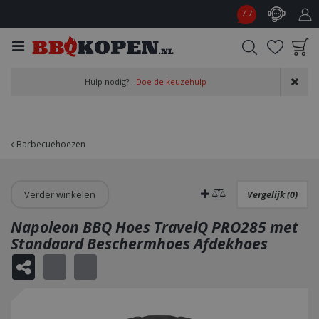
G
7.7
a
n
a
a
Product toegevoegd
r
Hulp nodig? -
Doe de keuzehulp
aan wensenlijst
c
o
n
t
Barbecuehoezen
e
n
t
Verder winkelen
Vergelijk (0)
Napoleon BBQ Hoes TravelQ PRO285 met
Standaard Beschermhoes Afdekhoes