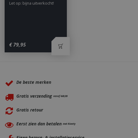
Let op: bijna uitverkocht!
_ga
1 jaar
Google LLC
€
79
,
95
maan
.bbqkopen.nl
Waarom BBQkopen.nl?
De beste merken
Gratis verzending
vanaf €49,99
Gratis retour
Eerst zien dan betalen
met Riverty
Eigen bezorg- & installatieservice