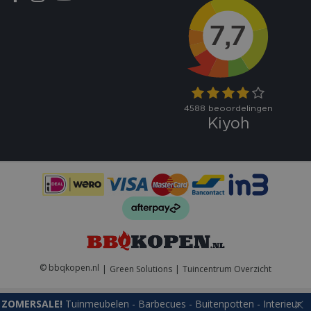
VISITOR_PRIVACY_METADATA
5 maand
YouTube
weke
.youtube.com
© bbqkopen.nl
Green Solutions
Tuincentrum Overzicht
ZOMERSALE!
Tuinmeubelen - Barbecues - Buitenpotten - Interieur