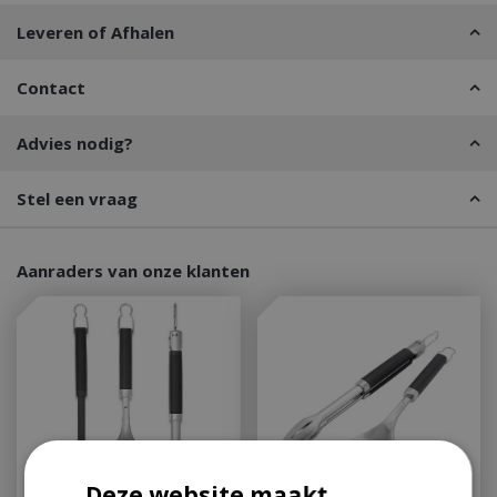
Leveren of Afhalen
Contact
Advies nodig?
Stel een vraag
Aanraders van onze klanten
Deze website maakt