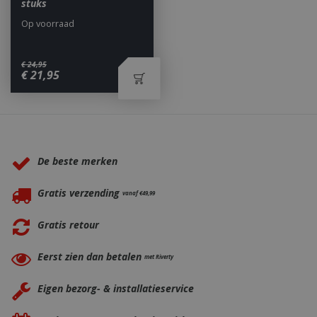
stuks
Op voorraad
€
24
,
95
€
21
,
95
_ga
1 jaar
Google LLC
maan
.bbqkopen.nl
Waarom BBQkopen.nl?
De beste merken
Gratis verzending
vanaf €49,99
Gratis retour
Eerst zien dan betalen
met Riverty
Eigen bezorg- & installatieservice