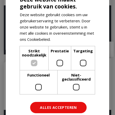
gebruik van cookies.
3-delige precision
Precision bbq tang- en
Deze website gebruikt cookies om uw
barbecueset
spatelset
gebruikerservaring te verbeteren. Door
Op voorraad
Op voorraad
onze website te gebruiken, stemt u in
met alle cookies in overeenstemming met
ons Cookiebeleid.
Lees verder
€
49
,
99
€
66
,
95
€
47
,
95
Strikt
Prestatie
Targeting
noodzakelijk
Functioneel
Niet-
geclassificeerd
ALLES ACCEPTEREN