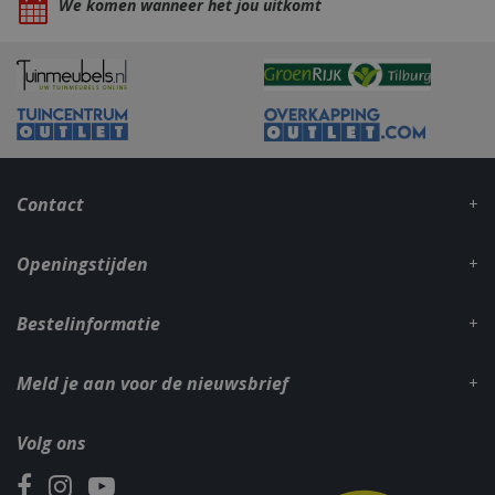
We komen wanneer het jou uitkomt
_gid
1 dag
Google LLC
.bbqkopen.nl
Contact
Openingstijden
Bestelinformatie
CookieScriptConsent
1 maan
CookieScript
dage
www.bbqkopen.nl
Meld je aan voor de nieuwsbrief
Volg ons