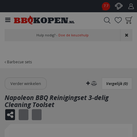
G
7.7
a
n
a
a
Product toegevoegd
r
Hulp nodig? -
Doe de keuzehulp
aan wensenlijst
c
o
n
t
Barbecue sets
e
n
t
Verder winkelen
Vergelijk (0)
Napoleon BBQ Reinigingset 3-delig
Cleaning Toolset