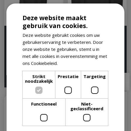
Deze website maakt
gebruik van cookies.
Weber Premium
Weber Premium
Deze website gebruikt cookies om uw
Beschermhoes voor
Barbecuehoes - Voor de
gebruikerservaring te verbeteren. Door
Original Kettle en
Spirit serie
onze website te gebruiken, stemt u in
Master-T…
Op voorraad
met alle cookies in overeenstemming met
Op voorraad
ons Cookiebeleid.
Lees verder
Strikt
Prestatie
Targeting
€
69
,
99
€
119
,
99
€
55
,
95
€
90
,
95
noodzakelijk
Functioneel
Niet-
geclassificeerd