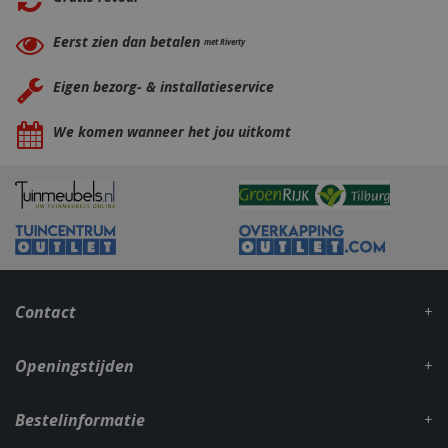
Eerst zien dan betalen
met Riverty
Eigen bezorg- & installatieservice
We komen wanneer het jou uitkomt
_gid
1 dag
Google LLC
.bbqkopen.nl
Contact
Openingstijden
CookieScriptConsent
1 maan
CookieScript
dage
www.bbqkopen.nl
Bestelinformatie