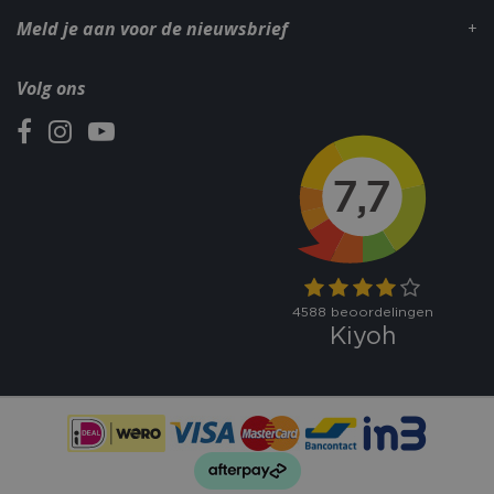
Meld je aan voor de nieuwsbrief
Volg ons
VISITOR_PRIVACY_METADATA
5 maand
YouTube
weke
.youtube.com