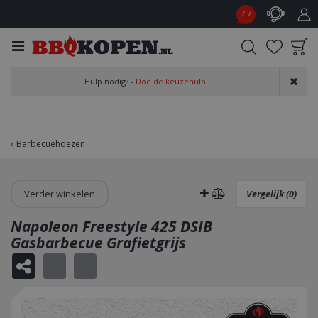
G
7.7
a
n
a
a
Product toegevoegd
r
Hulp nodig? -
Doe de keuzehulp
aan wensenlijst
c
o
n
t
Barbecuehoezen
e
n
t
Verder winkelen
Vergelijk (0)
Napoleon Freestyle 425 DSIB
Gasbarbecue Grafietgrijs