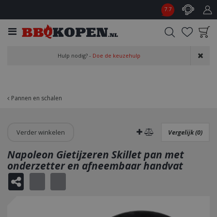
G
7.7
a
n
a
a
Product toegevoegd
r
Hulp nodig? -
Doe de keuzehulp
aan wensenlijst
c
o
n
t
Pannen en schalen
e
n
t
Verder winkelen
Vergelijk (0)
Napoleon Gietijzeren Skillet pan met
onderzetter en afneembaar handvat