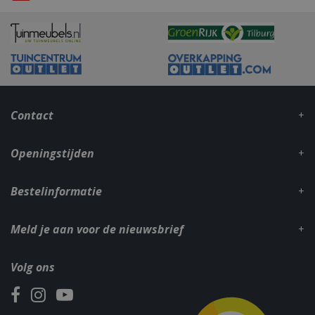
_gid
1 dag
Google LLC
.bbqkopen.nl
Contact
Openingstijden
Bestelinformatie
CookieScriptConsent
1 maan
CookieScript
dage
www.bbqkopen.nl
Meld je aan voor de nieuwsbrief
Volg ons