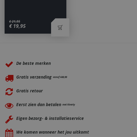
€
21
,
95
€
19
,
95
_ga
1 jaar
Google LLC
maan
.bbqkopen.nl
Waarom BBQkopen.nl?
De beste merken
Gratis verzending
vanaf €49,99
Gratis retour
Eerst zien dan betalen
met Riverty
Eigen bezorg- & installatieservice
We komen wanneer het jou uitkomt