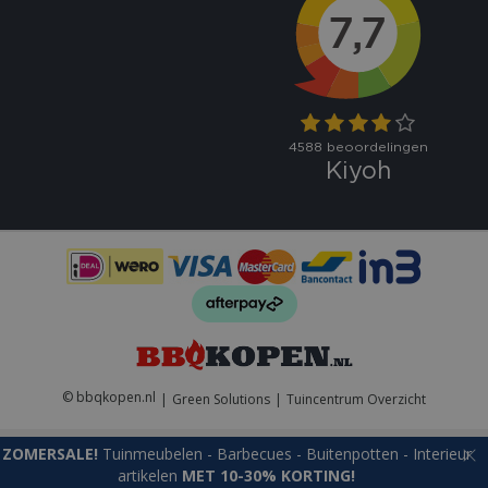
VISITOR_PRIVACY_METADATA
5 maand
YouTube
weke
.youtube.com
© bbqkopen.nl
Green Solutions
Tuincentrum Overzicht
ZOMERSALE!
Tuinmeubelen - Barbecues - Buitenpotten - Interieur
artikelen
MET 10-30% KORTING!