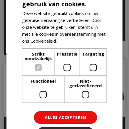
gebruik van cookies.
Weber GBS Dutch Oven
Weber Crafted Wok and
Duo Braadpan 2 in 1
Steamer
Deze website gebruikt cookies om uw
Gourmet BBQ System
gebruikerservaring te verbeteren. Door
Op voorraad
Op voorraad
onze website te gebruiken, stemt u in
met alle cookies in overeenstemming met
ons Cookiebeleid.
Lees verder
€
159
,
99
€
109
,
99
€
143
,
90
€
97
,
95
Strikt
Prestatie
Targeting
noodzakelijk
Functioneel
Niet-
geclassificeerd
ALLES ACCEPTEREN
Wok
BBQ Bakplaat half-moon