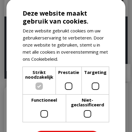
Deze website maakt
gebruik van cookies.
Weber Premium
Weber Premium
Beschermhoes voor
Barbecuehoes - Voor de
Deze website gebruikt cookies om uw
Original Kettle en
Spirit serie
gebruikerservaring te verbeteren. Door
Master-T…
Op voorraad
onze website te gebruiken, stemt u in
Op voorraad
met alle cookies in overeenstemming met
ons Cookiebeleid.
Lees verder
€
69
,
99
€
119
,
99
€
55
,
95
€
90
,
95
Strikt
Prestatie
Targeting
noodzakelijk
Functioneel
Niet-
geclassificeerd