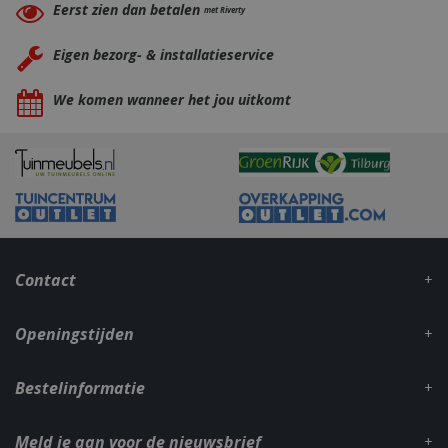
Eerst zien dan betalen
met Riverty
Eigen bezorg- & installatieservice
We komen wanneer het jou uitkomt
_gid
1 dag
Google LLC
.bbqkopen.nl
Contact
Openingstijden
CookieScriptConsent
1 maan
CookieScript
dage
www.bbqkopen.nl
Bestelinformatie
Meld je aan voor de nieuwsbrief