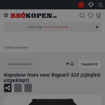
G
7.7
a
n
a
a
Product toegevoegd
r
Hulp nodig? -
Doe de keuzehulp
aan wensenlijst
c
o
n
t
Barbecuehoezen
e
n
t
Verder winkelen
Vergelijk (0)
Napoleon Hoes voor Rogue® 525 (zijtafels
uitgeklapt)