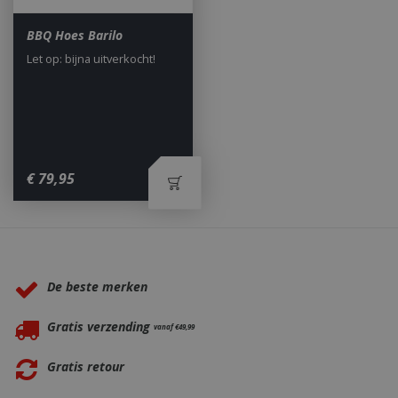
second
.db.sleak.chat
BBQ Hoes Barilo
Let op: bijna uitverkocht!
_ga
1 jaar
Google LLC
maan
.bbqkopen.nl
€
79
,
95
Waarom BBQkopen.nl?
De beste merken
Gratis verzending
vanaf €49,99
Gratis retour