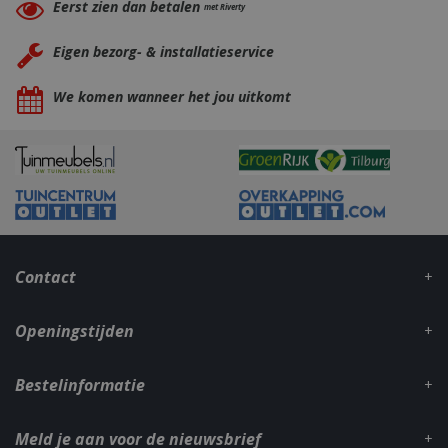
Eerst zien dan betalen
met Riverty
Eigen bezorg- & installatieservice
We komen wanneer het jou uitkomt
CookieScriptConsent
1 maan
CookieScript
dage
www.bbqkopen.nl
Contact
Openingstijden
VISITOR_PRIVACY_METADATA
5 maand
YouTube
weke
.youtube.com
Bestelinformatie
Meld je aan voor de nieuwsbrief