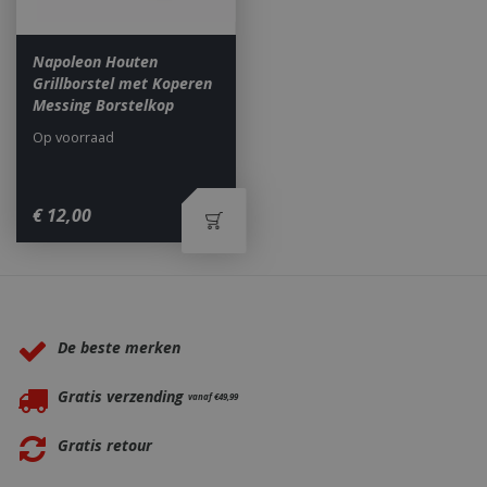
Napoleon Houten
Grillborstel met Koperen
Messing Borstelkop
Op voorraad
€
12
,
00
Waarom BBQkopen.nl?
De beste merken
Gratis verzending
vanaf €49,99
_gid
1 dag
Google LLC
.bbqkopen.nl
Gratis retour