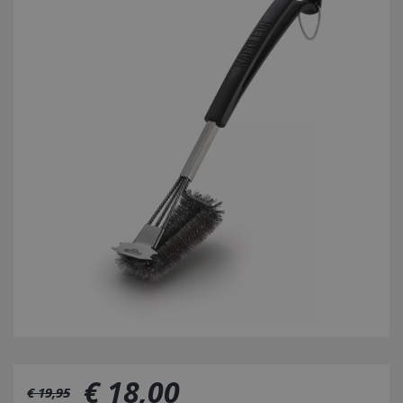
€
18
,
00
€
19
,
95