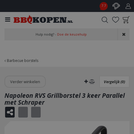
G
7.7
a
n
a
a
Product toegevoegd
r
Hulp nodig? -
Doe de keuzehulp
aan wensenlijst
c
o
n
t
Barbecue borstels
e
n
t
Verder winkelen
Vergelijk (0)
Napoleon RVS Grillborstel 3 keer Parallel
met Schraper