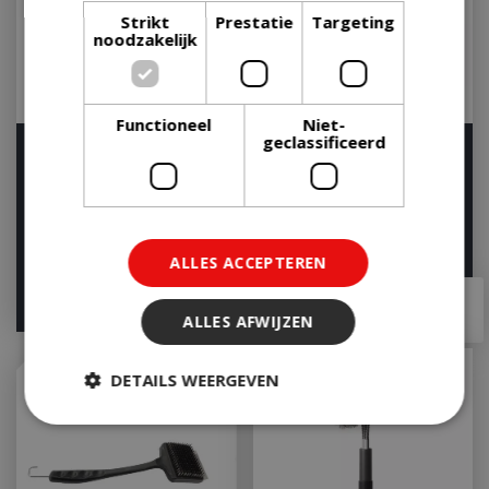
Strikt
Prestatie
Targeting
noodzakelijk
Functioneel
Niet-
geclassificeerd
Weber Bamboe BBQ
Napoleon Messing
Borstel Bamboehout 46
Grillborstel 3 keer
cm Vervangbare Kop
Parallel
Op voorraad
Op voorraad
ALLES ACCEPTEREN
€
39
,
99
€
19
,
95
€
19
,
99
€
18
,
00
ALLES AFWIJZEN
DETAILS WEERGEVEN
Strikt noodzakelijk
Prestatie