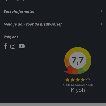
Bestelinformatie
Meld je aan voor de nieuwsbrief
Volg ons
VISITOR_PRIVACY_METADATA
5 maand
YouTube
weke
.youtube.com