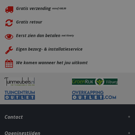
Gratis verzending
vanaf €49,99
Gratis retour
Eerst zien dan betalen
met Riverty
Eigen bezorg- & installatieservice
_gid
1 dag
Google LLC
We komen wanneer het jou uitkomt
.bbqkopen.nl
Contact
CookieScriptConsent
1 maan
CookieScript
dage
www.bbqkopen.nl
Openingstijden