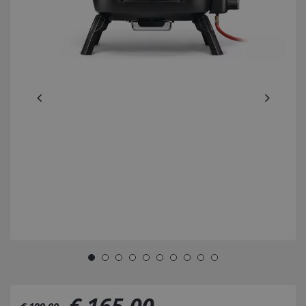
€
165
,
00
€
199
,
00