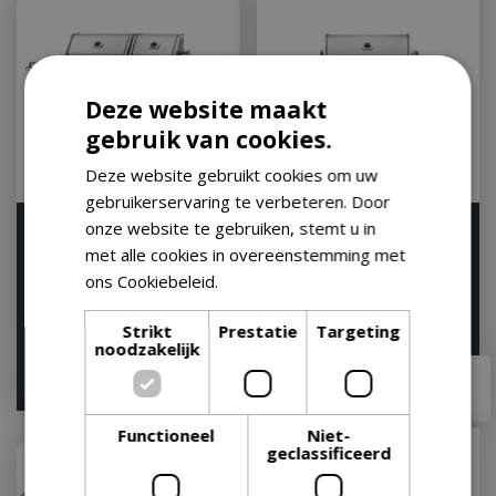
Deze website maakt
gebruik van cookies.
Deze website gebruikt cookies om uw
gebruikerservaring te verbeteren. Door
onze website te gebruiken, stemt u in
Napoleon Prestige PRO™
Napoleon Prestige PRO™
825 RSBI
665 RSIB
met alle cookies in overeenstemming met
ons Cookiebeleid.
Lees verder
Let op: bijna uitverkocht!
Let op: bijna uitverkocht!
Strikt
Prestatie
Targeting
noodzakelijk
€
6.299
,
00
€
5.949
,
00
€
4.499
,
99
Functioneel
Niet-
geclassificeerd