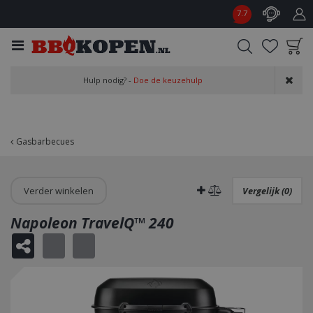
G
7.7
a
n
a
a
Product toegevoegd
r
Hulp nodig? -
Doe de keuzehulp
aan wensenlijst
c
o
n
t
Gasbarbecues
e
n
t
Verder winkelen
Vergelijk (0)
Napoleon TravelQ™ 240