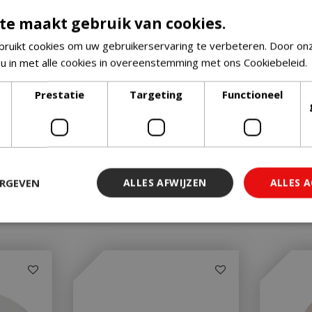
te maakt gebruik van cookies.
ruikt cookies om uw gebruikerservaring te verbeteren. Door on
 u in met alle cookies in overeenstemming met ons Cookiebeleid.
Prestatie
Targeting
Functioneel
ERGEVEN
ALLES AFWIJZEN
ALLES 
 noodzakelijk
Prestatie
Targeting
Functioneel
Niet-geclassi
 cookies maken de kernfunctionaliteiten van de website mogelijk, zoals gebruiker
ebsite kan niet goed worden gebruikt zonder de strikt noodzakelijke cookies.
Aanbieder
/