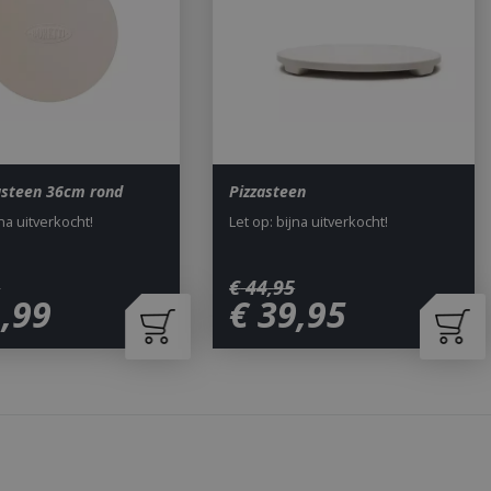
om onderscheid te
 Dit is gunstig
rapporten te
uik van hun
ted with Google
a significant update
sed analytics
o distinguish unique
asteen 36cm rond
Pizzasteen
y generated
It is included in
jna uitverkocht!
Let op: bijna uitverkocht!
nd used to calculate
data for the sites
 is set to expire
s customisable by
5
€
44
,
95
1
,
99
€
39
,
95
ted with Google
ears to be a new
no information is
ears to store and
h page visited.
door de Cookie-
ookievoorkeuren
. De cookie-banner
dzakelijk om