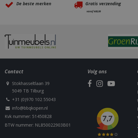
De beste merken
Gratis verzending
VISITOR_PRIVAC
vanaf €49,99
Naam
Naam
Naam
Naam
sleakChatId_4f84
Contact
Volg ons
c885-4f83-9ea7-
Test
__Host-
e52aaa62aa9f
performance
GCSESSID
Targetting
Stokhasseltlaan 39
__Secure-
_gat_UA-
_clck
ROLLOUT_TOKEN
75292639-1
5049 TB Tilburg
+31 (0)970 102 55043
info@bbqkopen.nl
_clsk
elfsight_viewed_r
Kvk nummer: 51450828
_ga_M5FLK9N03R
VISITOR_INFO1_LI
BTW nummer: NL850022903B01