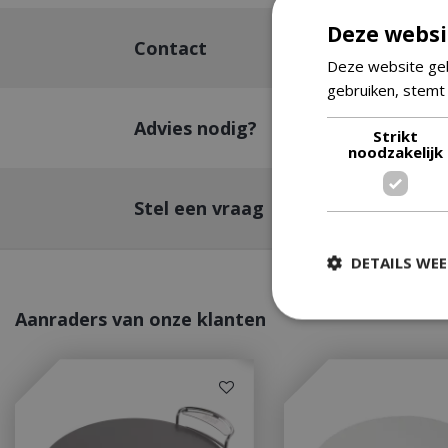
Deze websi
Contact
Deze website geb
gebruiken, stemt
Advies nodig?
Strikt
noodzakelijk
Stel een vraag
DETAILS WE
Aanraders van onze klanten
Strikt
Strikt noodzakelijke
accountbeheer. De w