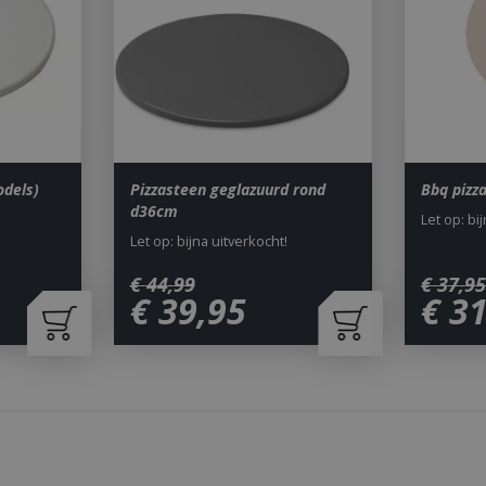
Vervaldatum
Omschrijving
Domein
29 minuten 59
Deze cookie wordt gebruikt 
Cloudflare Inc.
seconden
maken tussen mensen en bots.
.db.sleak.chat
voor de website, om geldige 
kunnen maken over het gebr
website.
1 jaar 1
This cookie name is asssocia
Google LLC
maand
Universal Analytics - which is 
.bbqkopen.nl
to Google's more commonly u
service. This cookie is used t
odels)
Pizzasteen geglazuurd rond
Bbq pizz
users by assigning a randoml
d36cm
number as a client identifier. 
Let op: bi
each page request in a site a
Let op: bijna uitverkocht!
visitor, session and campaign 
analytics reports. By default it
after 2 years, although this i
€
44
,
99
€
37
,
9
website owners.
€
39
,
95
€
3
1 dag
This cookie name is asssocia
Google LLC
Universal Analytics. This app
.bbqkopen.nl
cookie and as of Spring 2017 
available from Google. It app
update a unique value for eac
ent
1 maand 2
Deze cookie wordt gebruikt 
CookieScript
dagen
Script.com-service om de c
www.bbqkopen.nl
van bezoekers te onthouden
van Cookie-Script.com is noo
correct te werken.