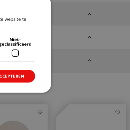
ze website te
Lees verder
Niet-
geclassificeerd
ACCEPTEREN
ficeerd
saanmelding en