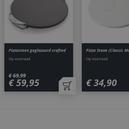
Naam
__cf_bm
_ga
Pizzasteen geglazuurd crafted
Pizza Stone (Classic M
Op voorraad
Op voorraad
€
69
,
99
€
59
,
95
€
34
,
90
_gid
CookieScriptCons
Waarom BBQkopen.nl?