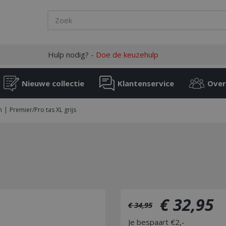
Hulp nodig? -
Doe de keuzehulp
Nieuwe collectie
Klantenservice
Over
n
Premier/Pro tas XL grijs
€
32
,
95
€
34
,
95
Je bespaart €2,-