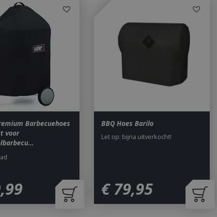
saanmelding en
om onderscheid te
 Dit is gunstig
rapporten te
uik van hun
ted with Google
a significant update
sed analytics
o distinguish unique
y generated
It is included in
remium Barbecuehoes
BBQ Hoes Barilo
nd used to calculate
kt voor
data for the sites
Let op: bijna uitverkocht!
 is set to expire
olbarbecu…
s customisable by
aad
ted with Google
ears to be a new
no information is
9
,
99
€
79
,
95
ears to store and
h page visited.
door de Cookie-
ookievoorkeuren