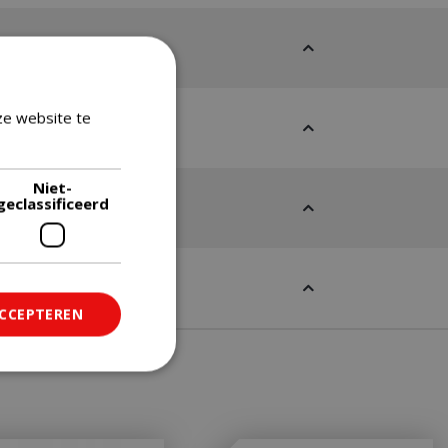
ze website te
Lees verder
Niet-
geclassificeerd
ACCEPTEREN
ficeerd