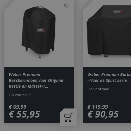
Strikt noodzakelijke
accountbeheer. De w
Naam
__cf_bm
_ga
Weber Premium
Weber Premium Barb
Beschermhoes voor Original
- Voor de Spirit serie
Kettle en Master-T…
Op voorraad
Op voorraad
_gid
€
69
,
99
€
119
,
99
€
55
,
95
€
90
,
95
CookieScriptCons