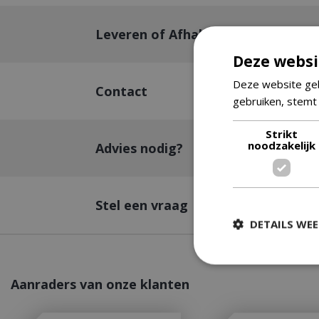
Leveren of Afhalen
Deze websi
Deze website geb
Contact
gebruiken, stemt
Strikt
noodzakelijk
Advies nodig?
Stel een vraag
DETAILS WE
Aanraders van onze klanten
Strikt