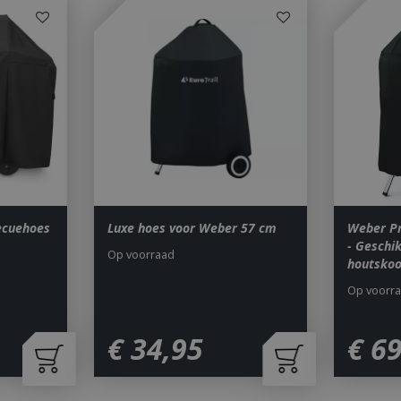
 cookies maken de kernfunctionaliteiten van de website mogelijk, zoals gebruiker
ebsite kan niet goed worden gebruikt zonder de strikt noodzakelijke cookies.
Aanbieder
/
Vervaldatum
Omschrijving
Domein
29 minuten 59
Deze cookie wordt gebruikt 
Cloudflare Inc.
seconden
maken tussen mensen en bots.
.db.sleak.chat
voor de website, om geldige 
kunnen maken over het gebr
website.
1 jaar 1
This cookie name is asssocia
Google LLC
maand
Universal Analytics - which is 
.bbqkopen.nl
to Google's more commonly u
service. This cookie is used t
users by assigning a randoml
number as a client identifier. 
ecuehoes
Luxe hoes voor Weber 57 cm
Weber P
each page request in a site a
- Geschi
visitor, session and campaign 
Op voorraad
analytics reports. By default it
houtsko
after 2 years, although this i
website owners.
Op voorr
1 dag
This cookie name is asssocia
Google LLC
Universal Analytics. This app
.bbqkopen.nl
cookie and as of Spring 2017 
€
34
,
95
€
6
available from Google. It app
update a unique value for eac
ent
1 maand 2
Deze cookie wordt gebruikt 
CookieScript
dagen
Script.com-service om de c
www.bbqkopen.nl