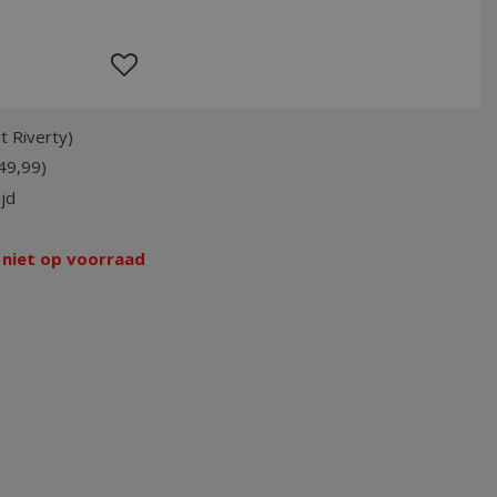
t Riverty)
49,99)
jd
 niet op voorraad