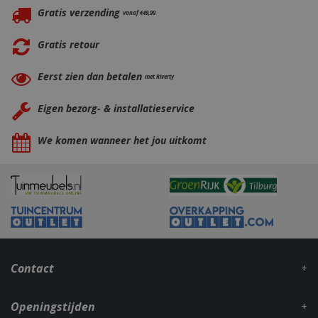
Gratis verzending
vanaf €49,99
Gratis retour
Eerst zien dan betalen
met Riverty
Eigen bezorg- & installatieservice
CookieScriptConsent
1 maan
CookieScript
We komen wanneer het jou uitkomt
dage
www.bbqkopen.nl
Contact
VISITOR_PRIVACY_METADATA
5 maand
YouTube
weke
.youtube.com
Openingstijden