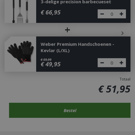
3-delige precision barbecueset
€
66
,
95
+
Weber Premium Handschoenen -
Kevlar (L/XL)
€
59
,
99
€
49
,
95
Totaal
€
51
,
95