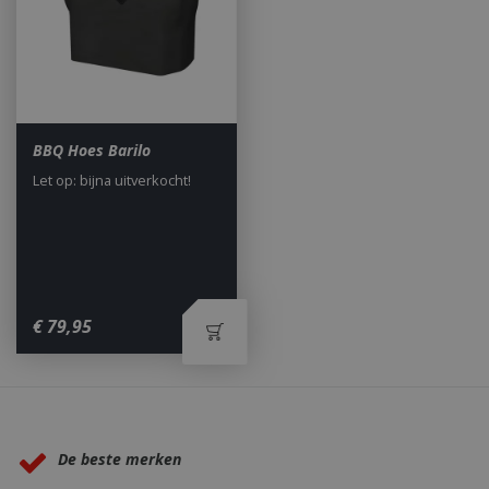
BBQ Hoes Barilo
Let op: bijna uitverkocht!
€
79
,
95
Waarom BBQkopen.nl?
De beste merken
_gid
1 dag
Google LLC
.bbqkopen.nl