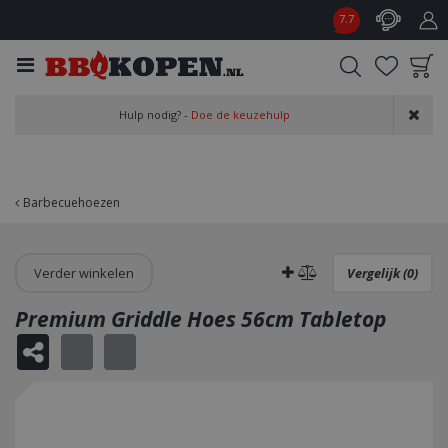
G
7.7
a
n
a
a
Product toegevoegd
r
Hulp nodig? -
Doe de keuzehulp
aan wensenlijst
c
o
n
t
Barbecuehoezen
e
n
t
Verder winkelen
Vergelijk (0)
Premium Griddle Hoes 56cm Tabletop