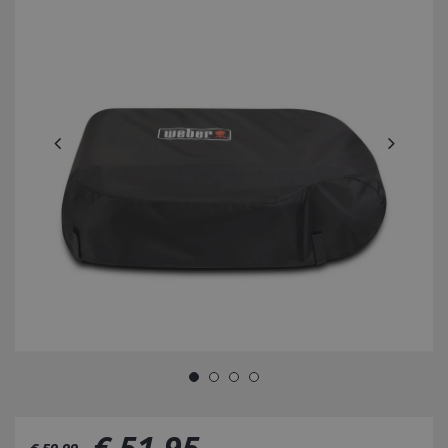
€
51
,
95
€
59
,
99