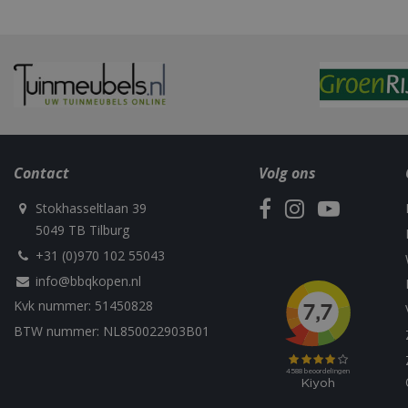
Naam
Naam
Naam
Contact
Volg ons
Naam
sleakChatId_4f84
c885-4f83-9ea7-
Test
__Host-
e52aaa62aa9f
Stokhasseltlaan 39
performance
GCSESSID
Targetting
5049 TB Tilburg
__Secure-
_gat_UA-
_clck
ROLLOUT_TOKEN
75292639-1
+31 (0)970 102 55043
info@bbqkopen.nl
_clsk
Kvk nummer: 51450828
elfsight_viewed_r
_ga_M5FLK9N03R
BTW nummer: NL850022903B01
VISITOR_INFO1_LI