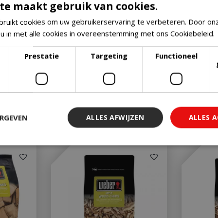
te maakt gebruik van cookies.
ruikt cookies om uw gebruikerservaring te verbeteren. Door on
 u in met alle cookies in overeenstemming met ons Cookiebeleid.
Prestatie
Targeting
Functioneel
ERGEVEN
ALLES AFWIJZEN
ALLES 
 noodzakelijk
Prestatie
Targeting
Functioneel
Niet-geclassi
 cookies maken de kernfunctionaliteiten van de website mogelijk, zoals gebruiker
ebsite kan niet goed worden gebruikt zonder de strikt noodzakelijke cookies.
Aanbieder
/
Vervaldatum
Omschrijving
Domein