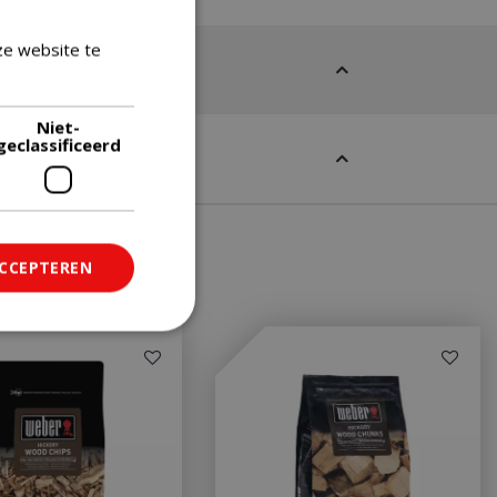
ze website te
Lees verder
Niet-
geclassificeerd
ACCEPTEREN
ficeerd
saanmelding en