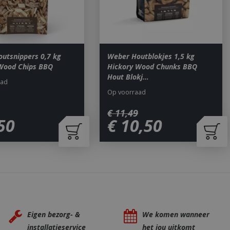
om onderscheid te
 Dit is gunstig
rapporten te
uik van hun
ted with Google
utsnippers 0,7 kg
Weber Houtblokjes 1,5 kg
a significant update
Wood Chips BBQ
Hickory Wood Chunks BBQ
sed analytics
o distinguish unique
Hout Blokj…
aad
y generated
It is included in
Op voorraad
nd used to calculate
data for the sites
€
11
,
49
 is set to expire
s customisable by
50
€
10
,
50
ted with Google
ears to be a new
no information is
ears to store and
h page visited.
door de Cookie-
ookievoorkeuren
. De cookie-banner
dzakelijk om
Eigen bezorg- &
We komen wanneer
installatieservice
het jou uitkomt
 om de