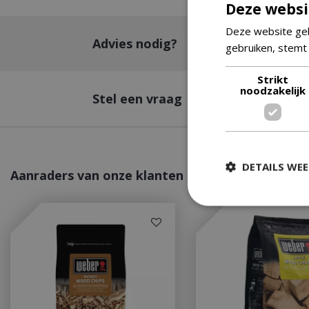
Deze websi
Deze website geb
Advies nodig?
gebruiken, stemt
Strikt
noodzakelijk
Stel een vraag
DETAILS WE
Aanraders van onze klanten
Strikt
Strikt noodzakelijke
accountbeheer. De w
Naam