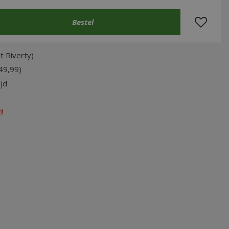
t Riverty)
49,99)
jd
!