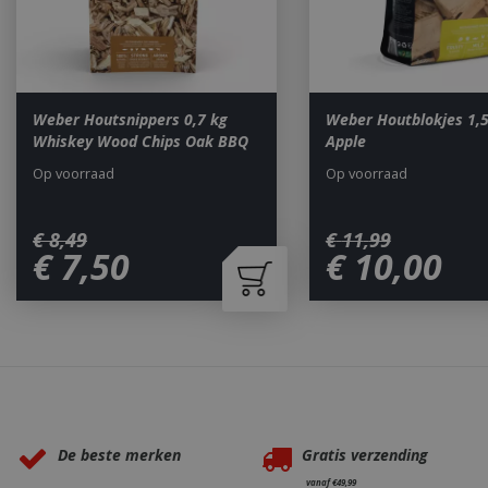
__cf_bm
_ga
Weber Houtsnippers 0,7 kg
Weber Houtblokjes 1,5
Whiskey Wood Chips Oak BBQ
Apple
Op voorraad
Op voorraad
€
8
,
49
€
11
,
99
€
7
,
50
€
10
,
00
_gid
CookieScriptCons
Waarom BBQkopen.nl?
De beste merken
Gratis verzending
VISITOR_PRIVAC
vanaf €49,99