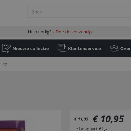
Hulp nodig? -
Doe de keuzehulp
Nieuwe collectie
Klantenservice
Over
ckory
€
10
,
95
€
11
,
95
Je bespaart €1,-