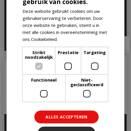
gebruik van cookies.
Weber Houtsnippers 0,7
Weber Houtblokjes 1,5
kg Whiskey Wood Chips
kg, Apple
Deze website gebruikt cookies om uw
Oak BBQ
Op voorraad
gebruikerservaring te verbeteren. Door
Op voorraad
onze website te gebruiken, stemt u in
met alle cookies in overeenstemming met
ons Cookiebeleid.
Lees verder
€
8
,
49
€
11
,
99
€
7
,
50
€
10
,
00
Strikt
Prestatie
Targeting
noodzakelijk
Functioneel
Niet-
geclassificeerd
ALLES ACCEPTEREN
Weber Houtsnippers 0,7
Weber Houtsnippers 0,7
kg Apple Wood Chips BBQ
kg Hickory Wood Chips