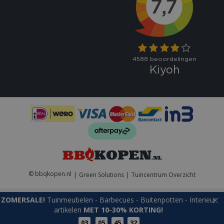
VISITOR_PRIVACY_METADATA
5 maand
YouTube
weke
.youtube.com
© bbqkopen.nl
Green Solutions
Tuincentrum Overzicht
ZOMERSALE!
Tuinmeubelen - Barbecues - Buitenpotten - Interieur
artikelen
MET 10-30% KORTING!
Naam
Aanbieder
/
Aanbieder
/
Domein
Verva
03
05
45
32