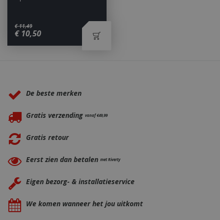
€
11
,
49
€
10
,
50
_ga
1 jaar
Google LLC
maan
.bbqkopen.nl
Waarom BBQkopen.nl?
De beste merken
Gratis verzending
vanaf €49,99
Gratis retour
Eerst zien dan betalen
met Riverty
Eigen bezorg- & installatieservice
We komen wanneer het jou uitkomt