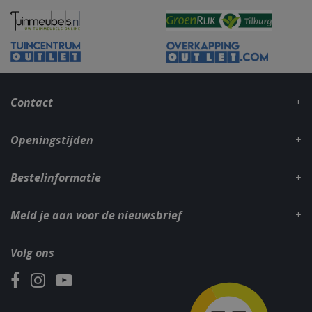
_gid
1 dag
Google LLC
.bbqkopen.nl
Contact
Openingstijden
Bestelinformatie
CookieScriptConsent
1 maan
CookieScript
Meld je aan voor de nieuwsbrief
dage
www.bbqkopen.nl
Volg ons