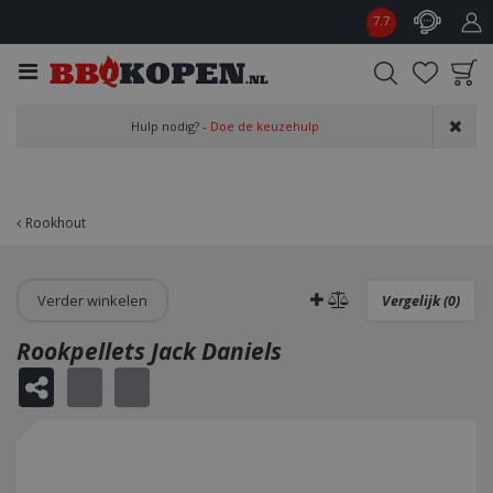
G
7.7
a
n
a
a
Product toegevoegd
r
Hulp nodig? -
Doe de keuzehulp
aan wensenlijst
c
o
n
t
Rookhout
e
n
t
Verder winkelen
Vergelijk (0)
Rookpellets Jack Daniels