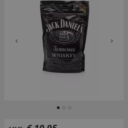
€
10
,
95
€
11
,
95