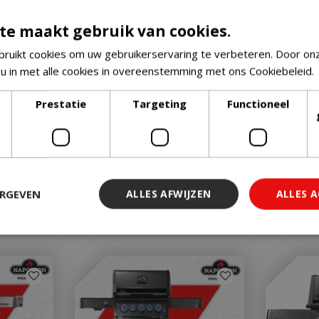
te maakt gebruik van cookies.
ruikt cookies om uw gebruikerservaring te verbeteren. Door on
 u in met alle cookies in overeenstemming met ons Cookiebeleid.
Prestatie
Targeting
Functioneel
ERGEVEN
ALLES AFWIJZEN
ALLES 
 noodzakelijk
Prestatie
Targeting
Functioneel
Niet-geclassi
 cookies maken de kernfunctionaliteiten van de website mogelijk, zoals gebruiker
ebsite kan niet goed worden gebruikt zonder de strikt noodzakelijke cookies.