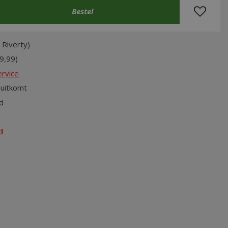
 Riverty)
9,99)
rvice
uitkomt
d
!