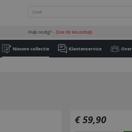
Hulp nodig? -
Doe de keuzehulp
Nieuwe collectie
Klantenservice
Over
€
59
,
90