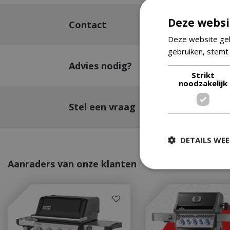
Deze websi
Contact
Deze website geb
gebruiken, stemt
Advies nodig?
Strikt
noodzakelijk
Stel een vraag
DETAILS WE
Aanraders van onze klanten
Strikt
Strikt noodzakelijke
accountbeheer. De w