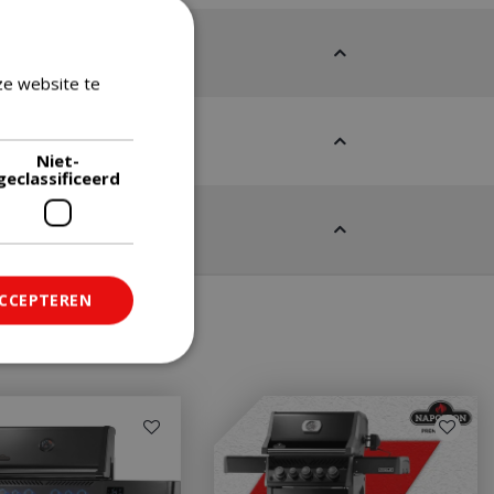
ze website te
Lees verder
Niet-
geclassificeerd
ACCEPTEREN
ficeerd
saanmelding en