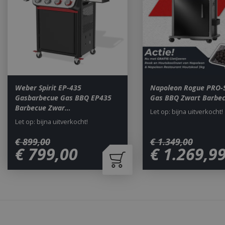
Naam
__cf_bm
_ga
Weber Spirit EP-435
Napoleon Rogue PRO-
Gasbarbecue Gas BBQ EP435
Gas BBQ Zwart Barbe
Barbecue Zwar…
Let op: bijna uitverkocht!
Let op: bijna uitverkocht!
€
899
,
00
€
1.349
,
00
€
799
,
00
€
1.269
,
9
_gid
CookieScriptCons
Waarom BBQkopen.nl?