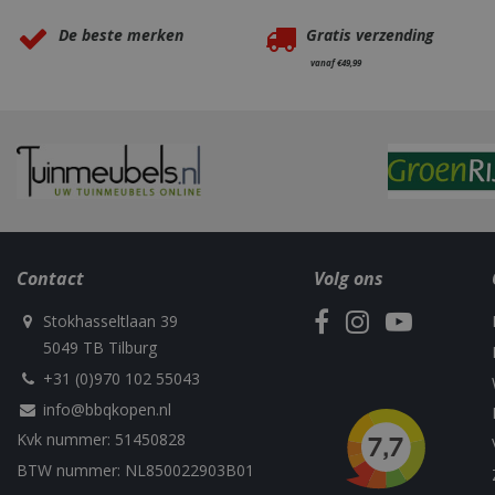
VISITOR_PRIVAC
De beste merken
Gratis verzending
vanaf €49,99
Naam
Naam
Naam
Naam
sleakChatId_4f84
c885-4f83-9ea7-
Test
__Host-
Contact
Volg ons
e52aaa62aa9f
performance
GCSESSID
Targetting
__Secure-
_gat_UA-
Stokhasseltlaan 39
_clck
ROLLOUT_TOKEN
75292639-1
5049 TB Tilburg
+31 (0)970 102 55043
_clsk
info@bbqkopen.nl
elfsight_viewed_r
_ga_M5FLK9N03R
Kvk nummer: 51450828
VISITOR_INFO1_LI
BTW nummer: NL850022903B01