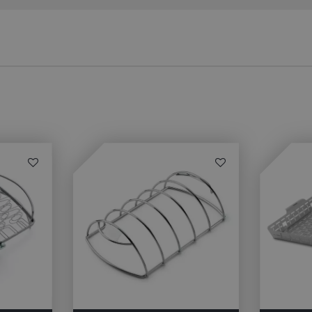
voor de website, om geldige 
kunnen maken over het gebr
website.
1 jaar 1
This cookie name is asssocia
Google LLC
maand
Universal Analytics - which is 
.bbqkopen.nl
to Google's more commonly u
service. This cookie is used t
users by assigning a randoml
number as a client identifier. 
each page request in a site a
visitor, session and campaign 
analytics reports. By default it
after 2 years, although this i
website owners.
1 dag
This cookie name is asssocia
Google LLC
Universal Analytics. This app
.bbqkopen.nl
cookie and as of Spring 2017 
available from Google. It app
update a unique value for eac
ent
1 maand 2
Deze cookie wordt gebruikt 
CookieScript
dagen
Script.com-service om de c
www.bbqkopen.nl
van bezoekers te onthouden
van Cookie-Script.com is noo
correct te werken.
Y_METADATA
5 maanden 4
Deze cookie wordt gebruikt
YouTube
weken
toestemming van de gebruik
.youtube.com
privacykeuzes voor hun inter
op te slaan. Het registreert 