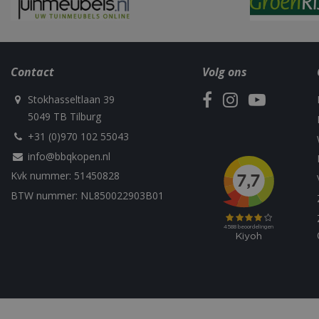
_fbp
__Secure-YNID
sleakVisitorId_4f
c885-4f83-9ea7-
Contact
Volg ons
e52aaa62aa9f
YSC
Stokhasseltlaan 39
IDE
5049 TB Tilburg
+31 (0)970 102 55043
info@bbqkopen.nl
Kvk nummer: 51450828
BTW nummer: NL850022903B01