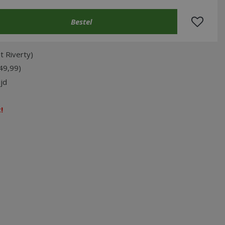
t Riverty)
49,99)
jd
!