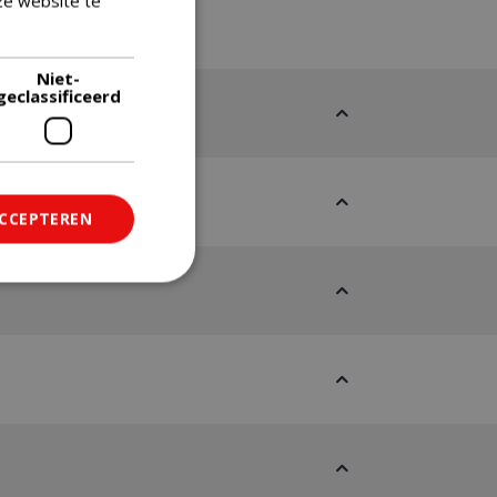
ze website te
Lees verder
Niet-
geclassificeerd
ACCEPTEREN
ficeerd
saanmelding en
om onderscheid te
 Dit is gunstig