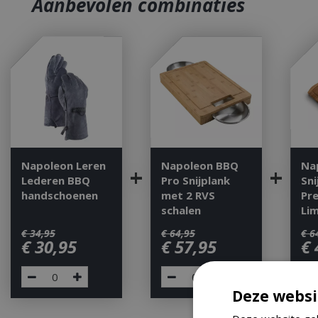
Aanbevolen combinaties
Napoleon Leren
Napoleon BBQ
Na
+
+
Lederen BBQ
Pro Snijplank
Sni
handschoenen
met 2 RVS
Pr
schalen
Lim
€
34
,
95
€
64
,
95
€
6
€
30
,
95
€
57
,
95
€
Deze websi