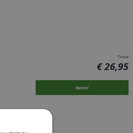
Totaal
€
26
,
95