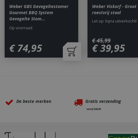
Weber GBS Gevogeltestomer
Weber Viskorf - Groot
Gourmet BBQ System
roestvrij staal
Gevogelte Stom…
Let op: bijna uitverkocht!
Op voorraad
Naam
€
45
,
99
Naam
Naam
€
74
,
95
€
39
,
95
Naam
sleakChatId_4f84
c885-4f83-9ea7-
Test
__Host-
e52aaa62aa9f
performance
GCSESSID
Targetting
__Secure-
_gat_UA-
_clck
ROLLOUT_TOKEN
75292639-1
_clsk
Waarom BBQkopen.nl?
elfsight_viewed_r
_ga_M5FLK9N03R
De beste merken
Gratis verzending
VISITOR_INFO1_LI
vanaf €49,99
_gcl_au
_cfuvid