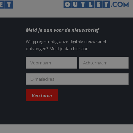
te optimaliseren
advertisement
 sessies te
hird party
diensten te
y in the Sleakchat
Meld je aan voor de nieuwsbrief
eld om weergaven
Wil jij regelmatig onze digitale nieuwsbrief
t how the end user
ontvangen? Meld je dan hier aan!
 the end user may
.