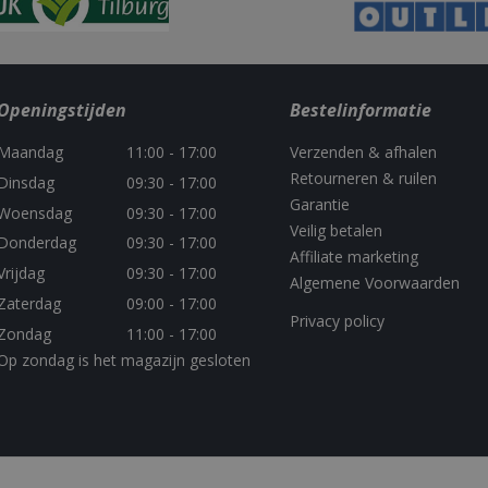
om de gebruikerservaring 
3 maanden
Used by Facebook to deliver a series of 
Meta Platform
door de consistentie van de
products such as real time bidding from t
Inc.
behouden en persoonlijke 
advertisers
.bbqkopen.nl
verlenen.
.youtube.com
5 maanden 4
849141-
.bbqkopen.nl
11 maanden 4
Used for saving chat histor
weken
weken
chat widget
Openingstijden
Bestelinformatie
Sessie
Deze cookie wordt door YouTube ingest
Google LLC
van ingesloten video's bij te houden.
.youtube.com
Maandag
11:00 - 17:00
Verzenden & afhalen
1 jaar 3 weken
This cookie carries out information abou
Google LLC
Retourneren & ruilen
Dinsdag
09:30 - 17:00
uses the website and any advertising that
.doubleclick.net
have seen before visiting the said website
Garantie
Woensdag
09:30 - 17:00
Veilig betalen
Donderdag
09:30 - 17:00
Affiliate marketing
Vrijdag
09:30 - 17:00
Algemene Voorwaarden
Zaterdag
09:00 - 17:00
Privacy policy
Zondag
11:00 - 17:00
Op zondag is het magazijn gesloten