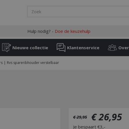
Hulp nodig? -
Doe de keuzehulp
Nieuwe collectie
Klantenservice
Over
rs
Rvs spareribhouder verstelbaar
€
26
,
95
€
29
,
95
Je bespaart €3,-