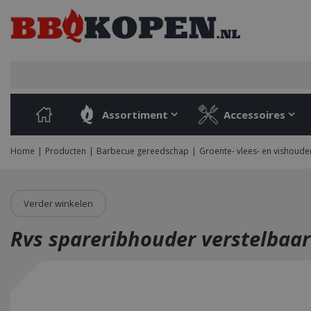
Ga
naar
content
Assortiment
Accessoires
Home
Producten
Barbecue gereedschap
Groente- vlees- en vishoude
Verder winkelen
Rvs spareribhouder verstelbaar