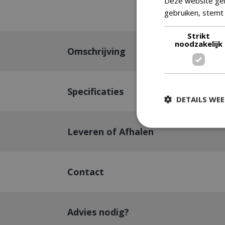
Deze website geb
gebruiken, stemt
Strikt
noodzakelijk
Omschrijving
Specificaties
DETAILS WE
Leveren of Afhalen
Strikt
Strikt noodzakelijke
Contact
accountbeheer. De w
Naam
Advies nodig?
__cf_bm