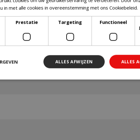
ruikt cookies om uw gebruikerservaring te verbeteren. Door on
 u in met alle cookies in overeenstemming met ons Cookiebeleid.
Prestatie
Targeting
Functioneel
ERGEVEN
ALLES AFWIJZEN
ALLES 
 noodzakelijk
Prestatie
Targeting
Functioneel
Niet-geclassi
 cookies maken de kernfunctionaliteiten van de website mogelijk, zoals gebruiker
ebsite kan niet goed worden gebruikt zonder de strikt noodzakelijke cookies.
Aanbieder
/
Vervaldatum
Omschrijving
Domein
29 minuten 59
Deze cookie wordt gebruikt 
Cloudflare Inc.
seconden
maken tussen mensen en bots.
.db.sleak.chat