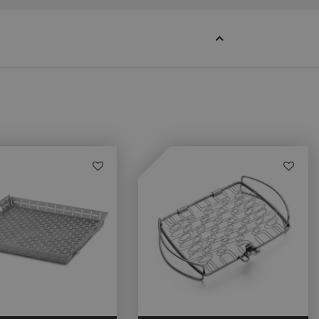
rapporten te
uik van hun
ted with Google
a significant update
sed analytics
o distinguish unique
y generated
It is included in
nd used to calculate
data for the sites
 is set to expire
s customisable by
ted with Google
ears to be a new
no information is
ears to store and
h page visited.
door de Cookie-
ookievoorkeuren
. De cookie-banner
dzakelijk om
 om de
er en
actie met de site
gegevens over de