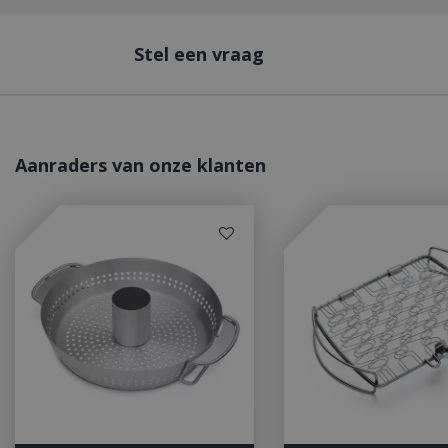
Stel een vraag
_ga
Aanraders van onze klanten
_gid
CookieScriptCons
VISITOR_PRIVAC