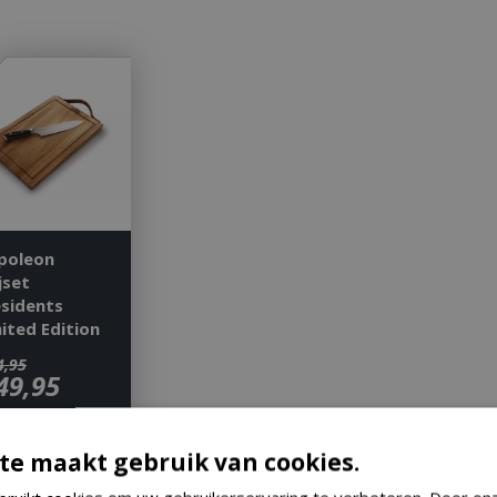
poleon
jset
esidents
ited Edition
4
,
95
49
,
95
te maakt gebruik van cookies.